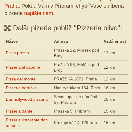
Praha
. Pokud Vám v Příbrami chybí Vaše oblíbená
pizzerie
napište nám
.
Další pizerie poblíž "Pizzeria olivo":
Název
Adresa
Vzdálenost
Pražská 22, Mníšek pod
Pizza presto
12 km
Brdy
Pražská 96, Mníšek pod
Pizzeria al capone
12 km
Brdy
Pizza del monte
PRAŽSKÁ 1071, Praha
12 km
Pizzerie beruška
Nad rybníkem 134, Řitka
16 km
Sevastopolské náměstí
Bar hollywood pizzeria
15 km
57, Příbram
Pizzeria dante
Pražská 5, Příbram
15 km
Pizzeria ristorante don
Prokopská 14, Příbram
16 km
antonio