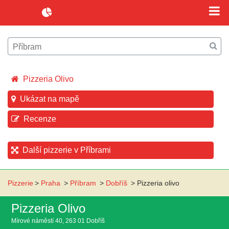
Pizzeria Olivo
Ukázat na mapě
Recenze
Další pizzerie v Příbrami
Pizzerie
>
Praha
>
Příbram
>
Dobříš
>
Pizzeria olivo
Pizzeria Olivo
Mírové náměstí 40, 263 01 Dobříš