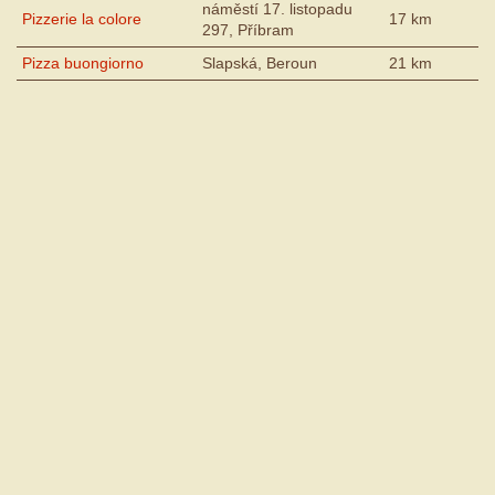
náměstí 17. listopadu
Pizzerie la colore
17 km
297, Příbram
Pizza buongiorno
Slapská, Beroun
21 km