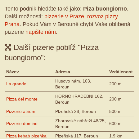
Tento podnik hledáte také jako:
Piza buongiorno
.
Další možnosti:
pizzerie v Praze
,
rozvoz pizzy
Praha
. Pokud Vám v Berouně chybí Vaše oblíbená
pizzerie
napište nám
.
Další pizerie poblíž "Pizza
buongiorno":
Název
Adresa
Vzdálenost
Husovo nám. 103,
La grande
200 m
Beroun
HORNOHRADEBNÍ 162,
Pizza del monte
200 m
Beroun
Pizzerie atrium
Plzeňská 28, Beroun
500 m
Zborovské nábřeží 48/25,
Pizzerie domino
600 m
Beroun
Pizza kebab plzeňka
Plzeňská 117, Beroun
1.9 km