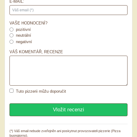
E-MAIL:
VAŠE HODNOCENÍ?
pozitivní
neutrální
negativní
VÁŠ KOMENTÁŘ, RECENZE
Tuto pizzerii můžu doporučit
(*) Váš email nebude zveřejněn ani poskytnut provozovateli pizzerie (Pizza
buongiorno).