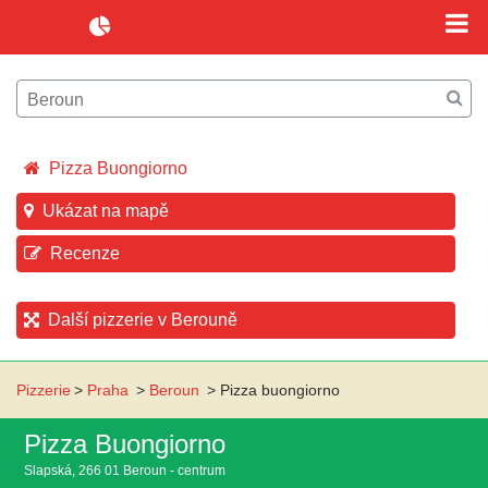
Pizza Buongiorno
Ukázat na mapě
Recenze
Další pizzerie v Berouně
Pizzerie
>
Praha
>
Beroun
>
Pizza buongiorno
Pizza Buongiorno
Slapská, 266 01 Beroun - centrum