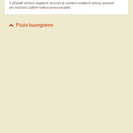
V případě vložení negativní recenze je uvedení emailové adresy povinné -
pro možnost zpětné reakce provozovatele.
Pizza buongiorno