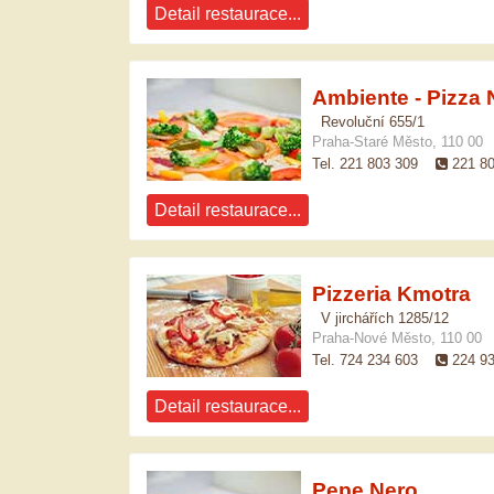
Detail restaurace...
Ambiente - Pizza
Revoluční 655/1
Praha-Staré Město, 110 00
Tel. 221 803 309
221 8
Detail restaurace...
Pizzeria Kmotra
V jirchářích 1285/12
Praha-Nové Město, 110 00
Tel. 724 234 603
224 9
Detail restaurace...
Pepe Nero