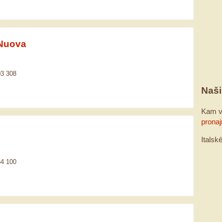
 Nuova
03 308
Naši
Kam v
pronaj
Italsk
34 100