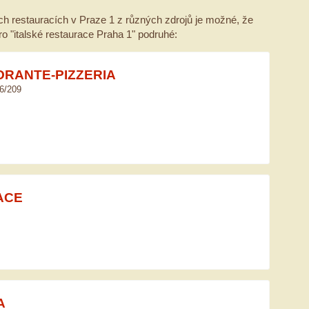
h restauracích v Praze 1 z různých zdrojů je možné, že
ro "italské restaurace Praha 1" podruhé:
ORANTE-PIZZERIA
6/209
ACE
A