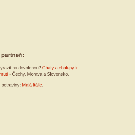
 partneři:
yrazit na dovolenou?
Chaty a chalupy k
mutí
- Čechy, Morava a Slovensko.
é potraviny:
Malá Itálie
.