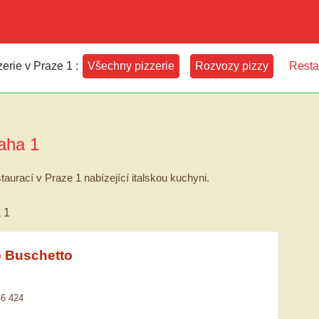
erie v Praze 1 :
Všechny pizzerie
Rozvozy pizzy
Resta
aha 1
taurací v Praze 1 nabízející italskou kuchyni.
 1
no Buschetto
46 424