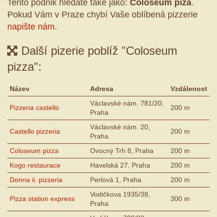
Tento podnik hledáte také jako:
Coloseum piza
.
Pokud Vám v Praze chybí Vaše oblíbená pizzerie
napište nám
.
Další pizerie poblíž "Coloseum
pizza":
Název
Adresa
Vzdálenost
Václavské nám. 781/20,
Pizzeria castello
200 m
Praha
Václavské nám. 20,
Castello pizzeria
200 m
Praha
Coloseum pizza
Ovocný Trh 8, Praha
200 m
Kogo restaurace
Havelská 27, Praha
200 m
Donna ii. pizzeria
Perlová 1, Praha
200 m
Vodičkova 1935/38,
Pizza station express
300 m
Praha