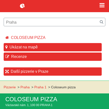
COLOSEUM PIZZA
Ukázat na mapě
Recenze
Další pizzerie v Praze
Pizzerie
>
Praha
>
Praha 1
>
Coloseum pizza
COLOSEUM PIZZA
Václavské nám. 1, 100 00 PRAHA 1