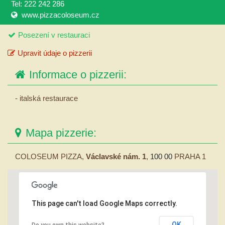
Tel: 222 242 286
www.pizzacoloseum.cz
Posezení v restauraci
Upravit údaje o pizzerii
Informace o pizzerii:
- italská restaurace
Mapa pizzerie:
COLOSEUM PIZZA,
Václavské nám. 1
,
100 00
PRAHA 1
This page can't load Google Maps correctly.
OK
Do you own this website?