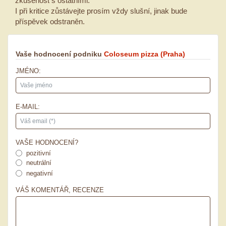
zkušenost s ostatními.
I při kritice zůstávejte prosím vždy slušní, jinak bude
příspěvek odstraněn.
Vaše hodnocení podniku
Coloseum pizza
(Praha)
JMÉNO:
E-MAIL:
VAŠE HODNOCENÍ?
pozitivní
neutrální
negativní
VÁŠ KOMENTÁŘ, RECENZE