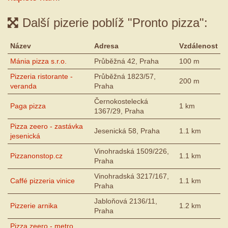
Další pizerie poblíž "Pronto pizza":
Název
Adresa
Vzdálenost
Mánia pizza s.r.o.
Průběžná 42, Praha
100 m
Pizzeria ristorante -
Průběžná 1823/57,
200 m
veranda
Praha
Černokostelecká
Paga pizza
1 km
1367/29, Praha
Pizza zeero - zastávka
Jesenická 58, Praha
1.1 km
jesenická
Vinohradská 1509/226,
Pizzanonstop.cz
1.1 km
Praha
Vinohradská 3217/167,
Caffé pizzeria vinice
1.1 km
Praha
Jabloňová 2136/11,
Pizzerie arnika
1.2 km
Praha
Pizza zeero - metro