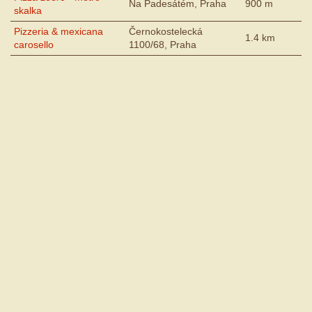
Na Padesátém, Praha
900 m
skalka
Pizzeria & mexicana
Černokostelecká
1.4 km
carosello
1100/68, Praha