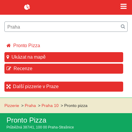
Pronto Pizza
Ukázat na mapě
Recenze
Další pizzerie v Praze
Pizzerie
>
Praha
>
Praha 10
>
Pronto pizza
Pronto Pizza
Průběžná 387/41, 100 00 Praha-Strašnice