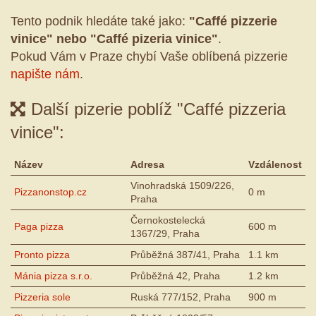
Tento podnik hledáte také jako:
"Caffé pizzerie
vinice" nebo "Caffé pizeria vinice"
.
Pokud Vám v Praze chybí Vaše oblíbená pizzerie
napište nám
.
Další pizerie poblíž "Caffé pizzeria
vinice":
Název
Adresa
Vzdálenost
Vinohradská 1509/226,
Pizzanonstop.cz
0 m
Praha
Černokostelecká
Paga pizza
600 m
1367/29, Praha
Pronto pizza
Průběžná 387/41, Praha
1.1 km
Mánia pizza s.r.o.
Průběžná 42, Praha
1.2 km
Pizzeria sole
Ruská 777/152, Praha
900 m