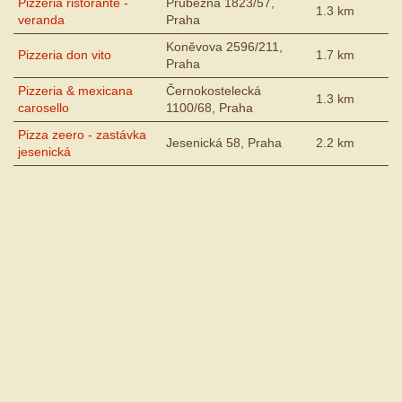
Pizzeria ristorante -
Průběžná 1823/57,
1.3 km
veranda
Praha
Koněvova 2596/211,
Pizzeria don vito
1.7 km
Praha
Pizzeria & mexicana
Černokostelecká
1.3 km
carosello
1100/68, Praha
Pizza zeero - zastávka
Jesenická 58, Praha
2.2 km
jesenická