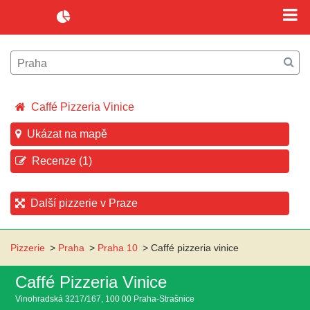
Caffé Pizzeria Vinice
Ukázat na mapě
Recenze (1)
Další pizzerie v Praze
Pizzerie
>
Praha
>
Praha 10
>
Caffé pizzeria vinice
Caffé Pizzeria Vinice
Vinohradská 3217/167, 100 00 Praha-Strašnice