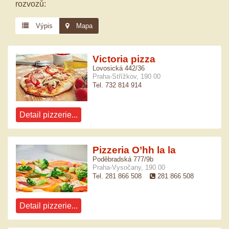
rozvozů:
Výpis
Mapa
Victoria pizza
Lovosická 442/36
Praha-Střížkov, 190 00
Tel. 732 814 914
Detail pizzerie...
Pizzeria O’hh la la
Poděbradská 777/9b
Praha-Vysočany, 190 00
Tel. 281 866 508
281 866 508
Detail pizzerie...