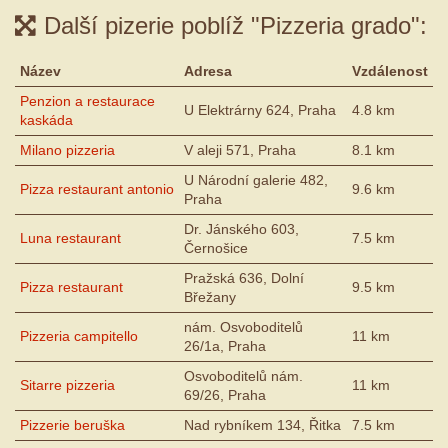
Další pizerie poblíž "Pizzeria grado":
Název
Adresa
Vzdálenost
Penzion a restaurace
U Elektrárny 624, Praha
4.8 km
kaskáda
Milano pizzeria
V aleji 571, Praha
8.1 km
U Národní galerie 482,
Pizza restaurant antonio
9.6 km
Praha
Dr. Jánského 603,
Luna restaurant
7.5 km
Černošice
Pražská 636, Dolní
Pizza restaurant
9.5 km
Břežany
nám. Osvoboditelů
Pizzeria campitello
11 km
26/1a, Praha
Osvoboditelů nám.
Sitarre pizzeria
11 km
69/26, Praha
Pizzerie beruška
Nad rybníkem 134, Řitka
7.5 km