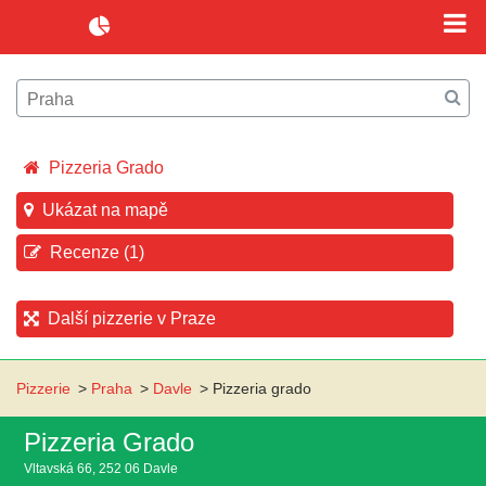
Pizzeria Grado
Ukázat na mapě
Recenze (1)
Další pizzerie v Praze
Pizzerie
>
Praha
>
Davle
>
Pizzeria grado
Pizzeria Grado
Vltavská 66, 252 06 Davle