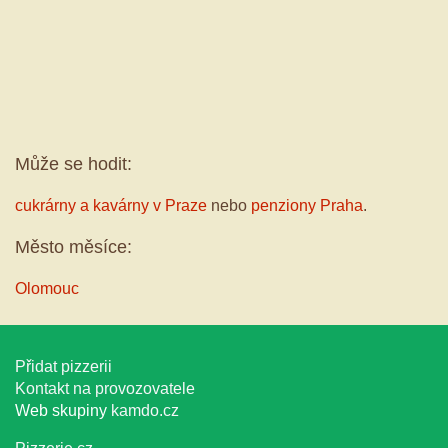
Může se hodit:
cukrárny a kavárny v Praze
nebo
penziony Praha
.
Město měsíce:
Olomouc
Přidat pizzerii
Kontakt na provozovatele
Web skupiny
kamdo.cz