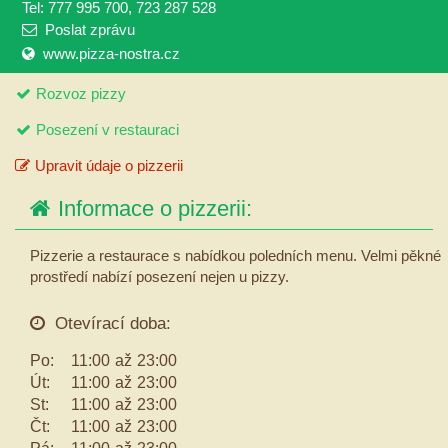
Tel: 777 995 700, 723 287 528
Poslat zprávu
www.pizza-nostra.cz
Rozvoz pizzy
Posezení v restauraci
Upravit údaje o pizzerii
Informace o pizzerii:
Pizzerie a restaurace s nabídkou poledních menu. Velmi pěkné
prostředí nabízí posezení nejen u pizzy.
Otevírací doba:
Po:
11:00
až
23:00
Út:
11:00
až
23:00
St:
11:00
až
23:00
Čt:
11:00
až
23:00