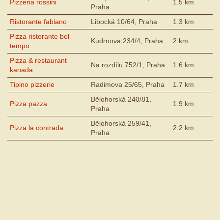
Pizzeria rossini
1.5 km
Praha
Ristorante fabiano
Libocká 10/64, Praha
1.3 km
Pizza ristorante bel
Kudrnova 234/4, Praha
2 km
tempo
Pizza & restaurant
Na rozdílu 752/1, Praha
1.6 km
kanada
Tipino pizzerie
Radimova 25/65, Praha
1.7 km
Bělohorská 240/81,
Pizza pazza
1.9 km
Praha
Bělohorská 259/41,
Pizza la contrada
2.2 km
Praha