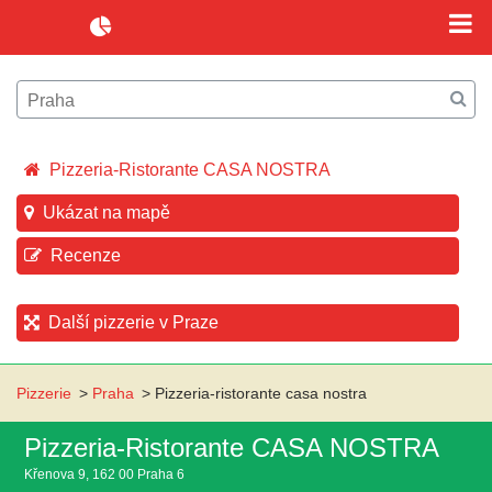
Pizzeria-Ristorante CASA NOSTRA
Ukázat na mapě
Recenze
Další pizzerie v Praze
Pizzerie
>
Praha
>
Pizzeria-ristorante casa nostra
Pizzeria-Ristorante CASA NOSTRA
Křenova 9, 162 00 Praha 6