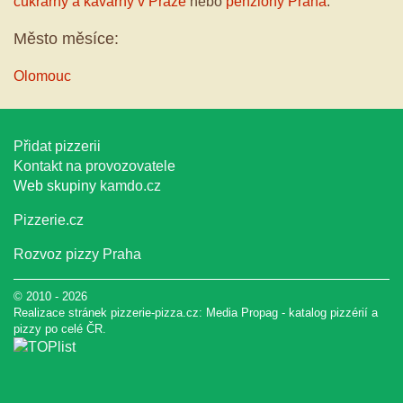
cukrárny a kavárny v Praze
nebo
penziony Praha
.
Město měsíce:
Olomouc
Přidat pizzerii
Kontakt na provozovatele
Web skupiny
kamdo.cz
Pizzerie.cz
Rozvoz pizzy Praha
© 2010 - 2026
Realizace stránek pizzerie-pizza.cz:
Media Propag
-
katalog pizzérií a
pizzy
po celé ČR.