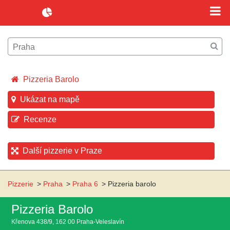
Pizzeria Barolo
Ukázat na mapě
Recenze
Další pizzerie v Praze
Pizzerie
>
Praha
>
Praha 6
>
Pizzeria barolo
Pizzeria Barolo
Křenova 438/9, 162 00 Praha-Veleslavín