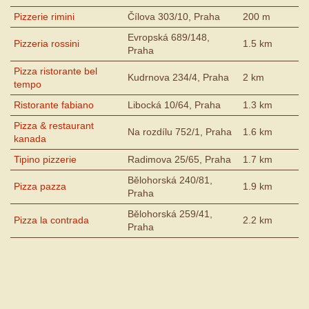
Pizzerie rimini
Čílova 303/10, Praha
200 m
Evropská 689/148,
Pizzeria rossini
1.5 km
Praha
Pizza ristorante bel
Kudrnova 234/4, Praha
2 km
tempo
Ristorante fabiano
Libocká 10/64, Praha
1.3 km
Pizza & restaurant
Na rozdílu 752/1, Praha
1.6 km
kanada
Tipino pizzerie
Radimova 25/65, Praha
1.7 km
Bělohorská 240/81,
Pizza pazza
1.9 km
Praha
Bělohorská 259/41,
Pizza la contrada
2.2 km
Praha