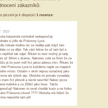
dnocení zákazníků:
to pizzerii je k dispozici
1 recenze
:
r
7. 2023
uha katastrofa rozhodně nedoporučuji.
dnáte si jídlo do Pískovny Lysá
ídlo čekate hodinu nic se neděje pak když tam
láte co se děje. Tak vám řekne že už tam byl a
o nepřišel tak odjel. Říkám to není možný já tady
m už 30min s dcerou. Nakonec volá za 5min že za
ůžu já že jsem měl říct jakou adresu chci. Říkám že
 řekl Pískovna Lysá to každému najde na mapách
jedno místo. Ostatní v okolí nejsou označený jako
ovna ale rybník atp. Obsluha mi pomalu vynadala
o mam říct přesně a rázně naschle! Nakec pizza
ená malinká a za 250kč jako hnus. Takže
poručuji! Nakonec to osral chudák kurýr a na lístku
áno Pískovna Litovel ???? Obsluha má štěstí že
ena nepustila tam jet!