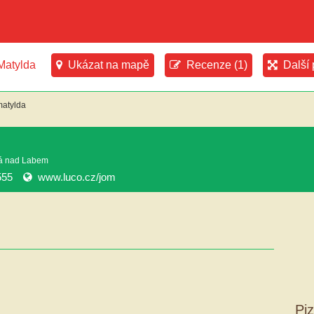
Matylda
Ukázat na mapě
Recenze (1)
Další
matylda
sá nad Labem
555
www.luco.cz/jom
Pi