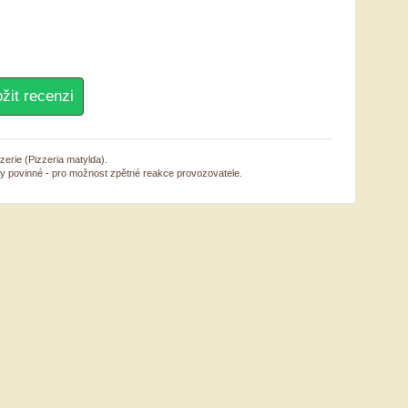
zerie (Pizzeria matylda).
sy povinné - pro možnost zpětné reakce provozovatele.