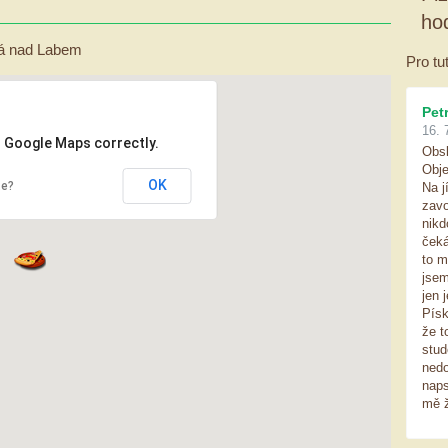
ho
á nad Labem
Pro tu
Pet
16. 
d Google Maps correctly.
Obsl
Obje
OK
te?
Na j
zavo
nikd
čeká
to m
jsem
jen 
Písk
že t
stud
nedo
naps
mě ž