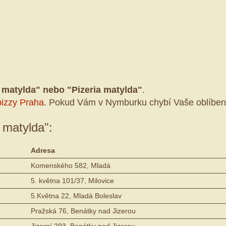
e matylda" nebo "Pizeria matylda"
.
pizzy Praha
. Pokud Vám v Nymburku chybí Vaše oblíben
a matylda":
Adresa
Komenského 582, Mladá
5. května 101/37, Milovice
5.Května 22, Mladá Boleslav
Pražská 76, Benátky nad Jizerou
Jizerní 293, Benátky nad Jizerou