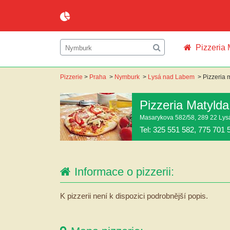
Pizzeria 
Pizzerie
>
Praha
>
Nymburk
>
Lysá nad Labem
>
Pizzeria 
Pizzeria Matylda
Masarykova 582/58, 289 22 Ly
Tel: 325 551 582, 775 701 
Informace o pizzerii:
K pizzerii není k dispozici podrobnější popis.