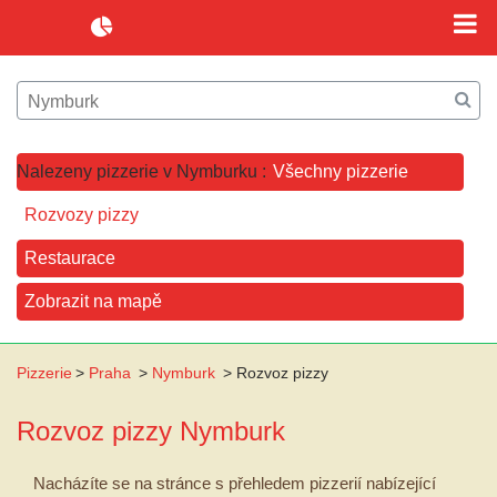
Nalezeny pizzerie v Nymburku :
Všechny pizzerie
Rozvozy pizzy
Restaurace
Zobrazit na mapě
Pizzerie
>
Praha
>
Nymburk
>
Rozvoz pizzy
Rozvoz pizzy
Nymburk
Nacházíte se na stránce s přehledem pizzerií nabízející