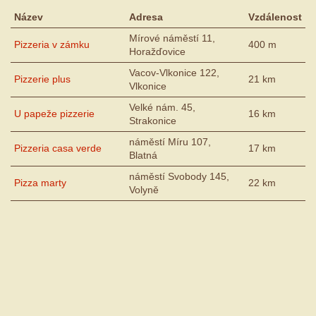
Název
Adresa
Vzdálenost
Mírové náměstí 11,
Pizzeria v zámku
400 m
Horažďovice
Vacov-Vlkonice 122,
Pizzerie plus
21 km
Vlkonice
Velké nám. 45,
U papeže pizzerie
16 km
Strakonice
náměstí Míru 107,
Pizzeria casa verde
17 km
Blatná
náměstí Svobody 145,
Pizza marty
22 km
Volyně