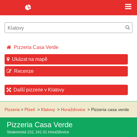
Pizzeria Casa Verde
Ukázat na mapě
Recenze
Další pizzerie v Klatovy
Pizzerie
>
Plzeň
>
Klatovy
>
Horažďovice
>
Pizzeria casa verde
Pizzeria Casa Verde
Strakonická 152, 341 01 Horažďovice