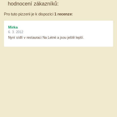
hodnocení zákazníků:
Pro tuto pizzerii je k dispozici
1 recenze
:
Mirka
6. 3. 2012
Nyní sídlí v restauraci Na Letné a jsou ještě lepší.