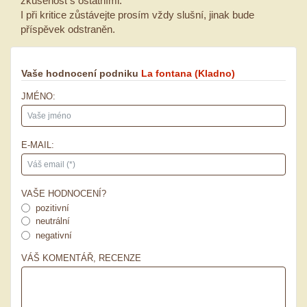
zkušenost s ostatními.
I při kritice zůstávejte prosím vždy slušní, jinak bude
příspěvek odstraněn.
Vaše hodnocení podniku
La fontana
(Kladno)
JMÉNO:
E-MAIL:
VAŠE HODNOCENÍ?
pozitivní
neutrální
negativní
VÁŠ KOMENTÁŘ, RECENZE