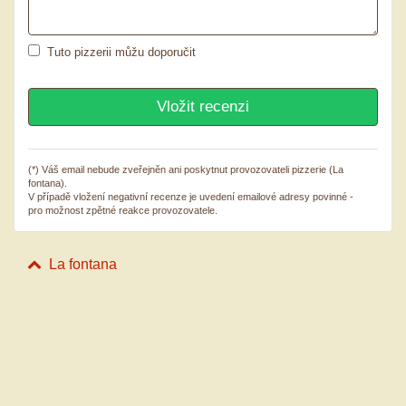
Tuto pizzerii můžu doporučit
(*) Váš email nebude zveřejněn ani poskytnut provozovateli pizzerie (La
fontana).
V případě vložení negativní recenze je uvedení emailové adresy povinné -
pro možnost zpětné reakce provozovatele.
La fontana