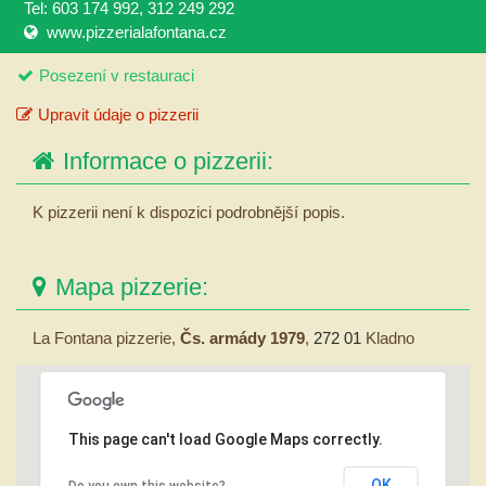
Tel: 603 174 992, 312 249 292
www.pizzerialafontana.cz
Posezení v restauraci
Upravit údaje o pizzerii
Informace o pizzerii:
K pizzerii není k dispozici podrobnější popis.
Mapa pizzerie:
La Fontana pizzerie,
Čs. armády 1979
,
272 01
Kladno
This page can't load Google Maps correctly.
OK
Do you own this website?