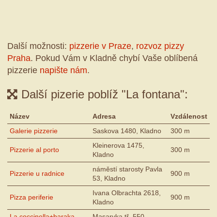
Další možnosti:
pizzerie v Praze
,
rozvoz pizzy
Praha
. Pokud Vám v Kladně chybí Vaše oblíbená
pizzerie
napište nám
.
Další pizerie poblíž "La fontana":
Název
Adresa
Vzdálenost
Galerie pizzerie
Saskova 1480, Kladno
300 m
Kleinerova 1475,
Pizzerie al porto
300 m
Kladno
náměstí starosty Pavla
Pizzerie u radnice
900 m
53, Kladno
Ivana Olbrachta 2618,
Pizza periferie
900 m
Kladno
La coccinella+baraka
Masaryka tř. 550,