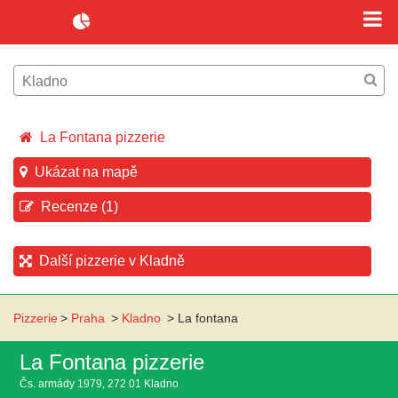
La Fontana pizzerie
Ukázat na mapě
Recenze (1)
Další pizzerie v Kladně
Pizzerie
>
Praha
>
Kladno
>
La fontana
La Fontana pizzerie
Čs. armády 1979, 272 01 Kladno