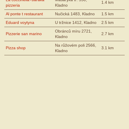
1.4 km
pizzeria
Kladno
Al ponte t restaurant
Nučická 1483, Kladno
1.5 km
Eduard voytyna
U tržnice 1412, Kladno
2.5 km
Obránců míru 2721,
Pizzerie san marino
2.7 km
Kladno
Na růžovém poli 2566,
Pizza shop
3.1 km
Kladno