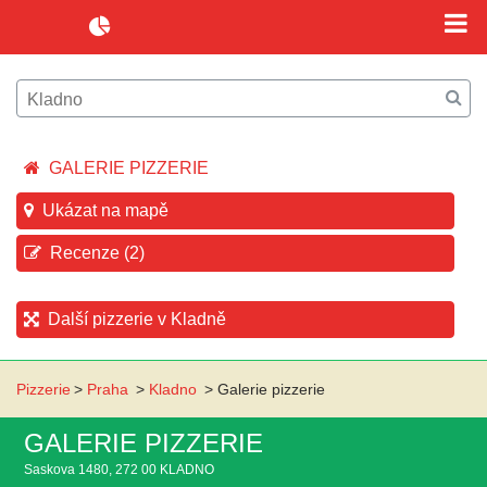
GALERIE PIZZERIE
Ukázat na mapě
Recenze (2)
Další pizzerie v Kladně
Pizzerie
>
Praha
>
Kladno
>
Galerie pizzerie
GALERIE PIZZERIE
Saskova 1480, 272 00 KLADNO