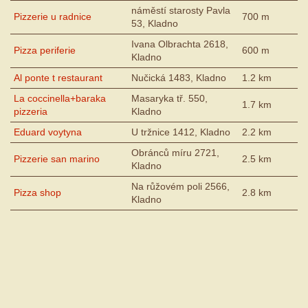
náměstí starosty Pavla
Pizzerie u radnice
700 m
53, Kladno
Ivana Olbrachta 2618,
Pizza periferie
600 m
Kladno
Al ponte t restaurant
Nučická 1483, Kladno
1.2 km
La coccinella+baraka
Masaryka tř. 550,
1.7 km
pizzeria
Kladno
Eduard voytyna
U tržnice 1412, Kladno
2.2 km
Obránců míru 2721,
Pizzerie san marino
2.5 km
Kladno
Na růžovém poli 2566,
Pizza shop
2.8 km
Kladno