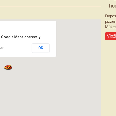
ho
Dopos
pizzeri
Můžete
Vloži
d Google Maps correctly.
OK
te?