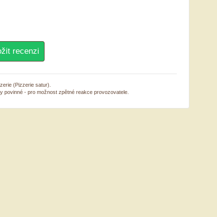
erie (Pizzerie satur).
sy povinné - pro možnost zpětné reakce provozovatele.