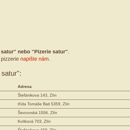
 satur" nebo "Pizerie satur"
.
 pizzerie
napište nám
.
 satur":
Adresa
Štefánikova 143, Zlín
třída Tomáše Bati 5359, Zlín
Ševcovská 1556, Zlín
Kvítková 703, Zlín
Štefánikova 159, Zlín