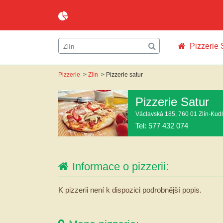
Pizzerie 
Pizzerie
>
Zlín
>
Pizzerie satur
Pizzerie Satur
Václavská 185, 760 01 Zlín-Kud
Tel: 577 432 074
Informace o pizzerii:
K pizzerii není k dispozici podrobnější popis.