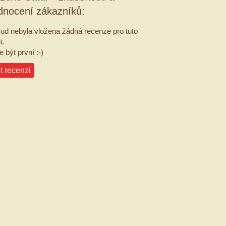
dnocení zákazníků:
ud nebyla vložena žádná recenze pro tuto
i.
 být první :-)
t recenzi