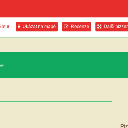
Satur
Ukázat na mapě
Recenze
Další pizzer
lov
Piz