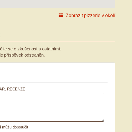
Zobrazit pizzerie v okolí
:
ělte se o zkušenost s ostatními.
ude příspěvek odstraněn.
)
ÁŘ, RECENZE
ii můžu doporučit