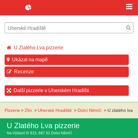
U Zlatého Lva pizzerie
Ukázat na mapě
Recenze
Další pizzerie v Uherském Hradišti
Pizzerie
>
Zlín
>
Uherské Hradiště
>
Dolní Němčí
>
U zlatého lva
U Zlatého Lva pizzerie
Na Výsluní IV 815, 687 62 Dolní Němčí