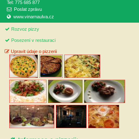
Tel: 775 685 877
Poslat zprávu
www.vinarnaulva.cz
Rozvoz pizzy
Posezení v restauraci
Upravit údaje o pizzerii