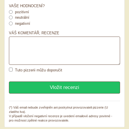
VAŠE HODNOCENÍ?
pozitivní
neutrální
negativní
VÁŠ KOMENTÁŘ, RECENZE
Tuto pizzerii můžu doporučit
(*) Váš email nebude zveřejněn ani poskytnut provozovateli pizzerie (U
zlatého lva).
V případě vložení negativní recenze je uvedení emailové adresy povinné -
pro možnost zpětné reakce provozovatele.