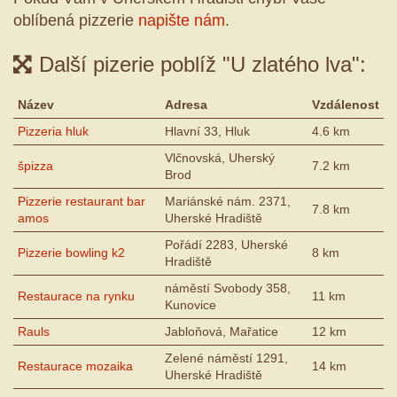
oblíbená pizzerie
napište nám
.
Další pizerie poblíž "U zlatého lva":
Název
Adresa
Vzdálenost
Pizzeria hluk
Hlavní 33, Hluk
4.6 km
Vlčnovská, Uherský
špizza
7.2 km
Brod
Pizzerie restaurant bar
Mariánské nám. 2371,
7.8 km
amos
Uherské Hradiště
Pořádí 2283, Uherské
Pizzerie bowling k2
8 km
Hradiště
náměstí Svobody 358,
Restaurace na rynku
11 km
Kunovice
Rauls
Jabloňová, Mařatice
12 km
Zelené náměstí 1291,
Restaurace mozaika
14 km
Uherské Hradiště