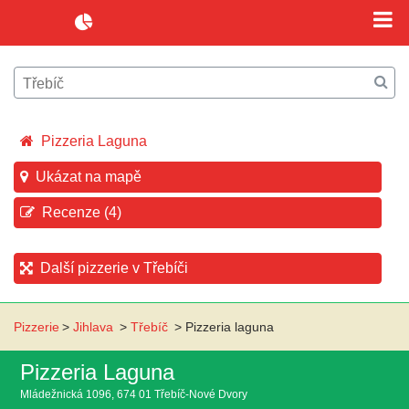
Pizzeria Laguna
Ukázat na mapě
Recenze (4)
Další pizzerie v Třebíči
Pizzerie
>
Jihlava
>
Třebíč
>
Pizzeria laguna
Pizzeria Laguna
Mládežnická 1096, 674 01 Třebíč-Nové Dvory