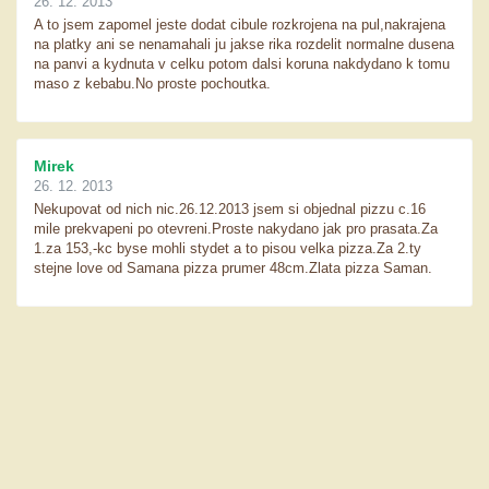
26. 12. 2013
A to jsem zapomel jeste dodat cibule rozkrojena na pul,nakrajena
na platky ani se nenamahali ju jakse rika rozdelit normalne dusena
na panvi a kydnuta v celku potom dalsi koruna nakdydano k tomu
maso z kebabu.No proste pochoutka.
Mirek
26. 12. 2013
Nekupovat od nich nic.26.12.2013 jsem si objednal pizzu c.16
mile prekvapeni po otevreni.Proste nakydano jak pro prasata.Za
1.za 153,-kc byse mohli stydet a to pisou velka pizza.Za 2.ty
stejne love od Samana pizza prumer 48cm.Zlata pizza Saman.