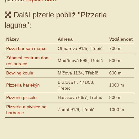
Další pizerie poblíž "Pizzeria
laguna":
Název
Adresa
Vzdálenost
Pizza bar san marco
Otmarova 91/5, Třebíč
700 m
Zábavní centrum don,
Modřínová 599, Třebíč
500 m
restaurace
Bowling koule
Míčová 1134, Třebíč
600 m
Bráfova tř. 471/58,
Pizzeria harlekýn
1000 m
Třebíč
Pizzerie piccolo
Hasskova 66/7, Třebíč
800 m
Pizzerie a pivnice na
Zadní 91/9, Třebíč
1000 m
barborce