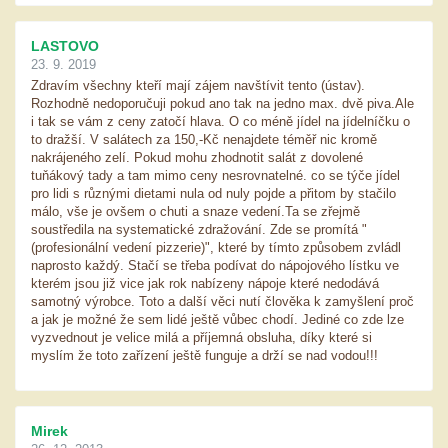
LASTOVO
23. 9. 2019
Zdravím všechny kteří mají zájem navštívit tento (ústav).
Rozhodně nedoporučuji pokud ano tak na jedno max. dvě piva.Ale
i tak se vám z ceny zatočí hlava. O co méně jídel na jídelníčku o
to dražší. V salátech za 150,-Kč nenajdete téměř nic kromě
nakrájeného zelí. Pokud mohu zhodnotit salát z dovolené
tuňákový tady a tam mimo ceny nesrovnatelné. co se týče jídel
pro lidi s různými dietami nula od nuly pojde a přitom by stačilo
málo, vše je ovšem o chuti a snaze vedení.Ta se zřejmě
soustředila na systematické zdražování. Zde se promítá "
(profesionální vedení pizzerie)", které by tímto způsobem zvládl
naprosto každý. Stačí se třeba podívat do nápojového lístku ve
kterém jsou již vice jak rok nabízeny nápoje které nedodává
samotný výrobce. Toto a další věci nutí člověka k zamyšlení proč
a jak je možné že sem lidé ještě vůbec chodí. Jediné co zde lze
vyzvednout je velice milá a příjemná obsluha, díky které si
myslím že toto zařízení ještě funguje a drží se nad vodou!!!
Mirek