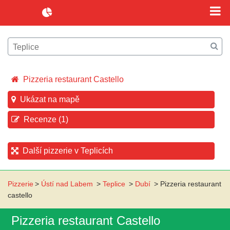
Pizzeria restaurant Castello
Ukázat na mapě
Recenze (1)
Další pizzerie v Teplicích
Pizzerie
>
Ústí nad Labem
>
Teplice
>
Dubí
>
Pizzeria restaurant
castello
Pizzeria restaurant Castello