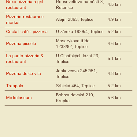
Nexo pizzeria a gril
Rooseveltovo náměstí 3,
4.5 km
restaurant
Řetenice
Pizzerie-restaurace
Alejní 2863, Teplice
4.9 km
merkur
Coctail café - pizzeria
U zámku 1929/4, Teplice
5.2 km
Masarykova třída
Pizzeria piccolo
4.6 km
1233/82, Teplice
La punta pizzeria &
U Císařských lázní 23,
5.1 km
restaurant
Teplice
Jankovcova 2452/51,
Pizzeria dolce vita
4.8 km
Teplice
Trappola
Srbická 464, Teplice
5.2 km
Bohosudovská 210,
Mc koloseum
5.6 km
Krupka