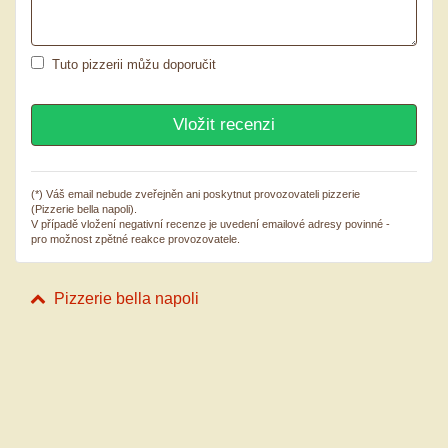
Tuto pizzerii můžu doporučit
(*) Váš email nebude zveřejněn ani poskytnut provozovateli pizzerie
(Pizzerie bella napoli).
V případě vložení negativní recenze je uvedení emailové adresy povinné -
pro možnost zpětné reakce provozovatele.
Pizzerie bella napoli