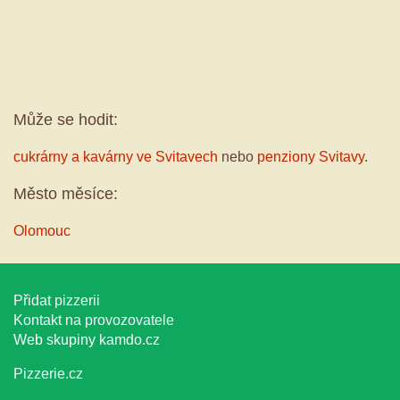
Může se hodit:
cukrárny a kavárny ve Svitavech
nebo
penziony Svitavy
.
Město měsíce:
Olomouc
Přidat pizzerii
Kontakt na provozovatele
Web skupiny
kamdo.cz
Pizzerie.cz