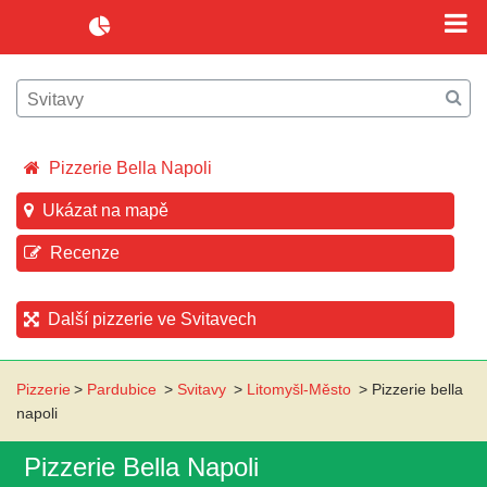
Pizzerie Bella Napoli
Ukázat na mapě
Recenze
Další pizzerie ve Svitavech
Pizzerie
>
Pardubice
>
Svitavy
>
Litomyšl-Město
>
Pizzerie bella
napoli
Pizzerie Bella Napoli