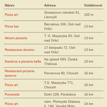
Název
Adresa
Vzdálenost
Smetanovo náměstí 81,
Pizza art
100 m
Litomyšl
Barcalova 166, Ústí nad
Pizza bar
13 km
Orlicí
T. G. Masaryka 93, Ústí
Atrium pizzerie
13 km
nad Orlicí
17.listopadu 72, Ústí
Restaurace domino
13 km
nad Orlicí
Na splavě 583, Česká
Kavárna a pizzeria bella
10 km
Třebová
Restaurant-pizzeria
Pernerova 80, Choceň
16 km
taverno
T.G. Masaryka 771,
Pizza art
16 km
Choceň
Pumarela
Dolní 228, Pardubice
16 km
nám. Přemysla Otakara
Pizza art
14 km
II. 184, Vysoké Mýto