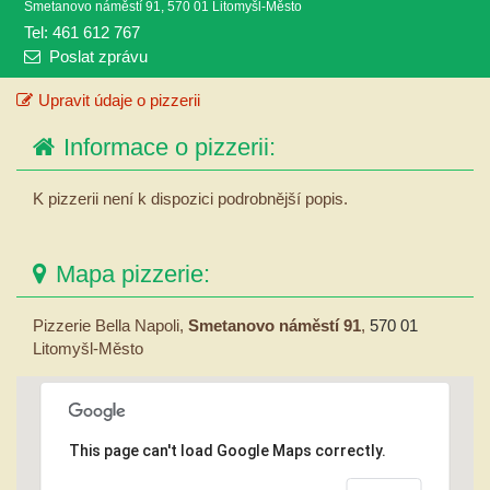
Smetanovo náměstí 91, 570 01 Litomyšl-Město
Tel: 461 612 767
Poslat zprávu
Upravit údaje o pizzerii
Informace o pizzerii:
K pizzerii není k dispozici podrobnější popis.
Mapa pizzerie:
Pizzerie Bella Napoli,
Smetanovo náměstí 91
,
570 01
Litomyšl-Město
This page can't load Google Maps correctly.