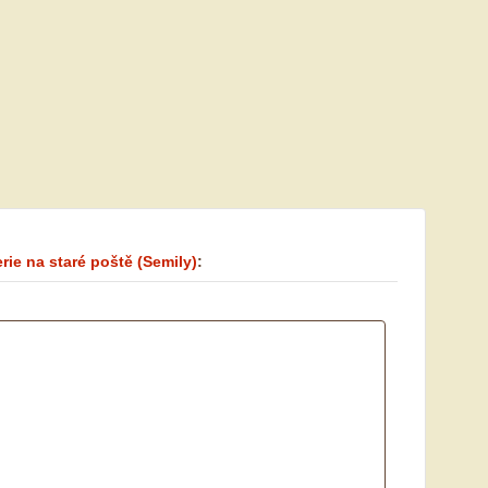
erie na staré poště
(Semily)
: