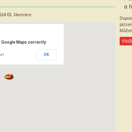
a 
514 01
Jilemnice
Dopos
pizzeri
Můžete
Vloži
d Google Maps correctly.
OK
te?