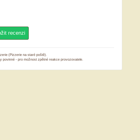
erie (Pizzerie na staré poště).
sy povinné - pro možnost zpětné reakce provozovatele.