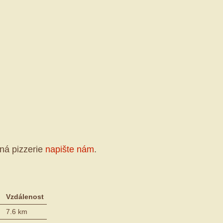
ná pizzerie
napište nám
.
Vzdálenost
7.6 km