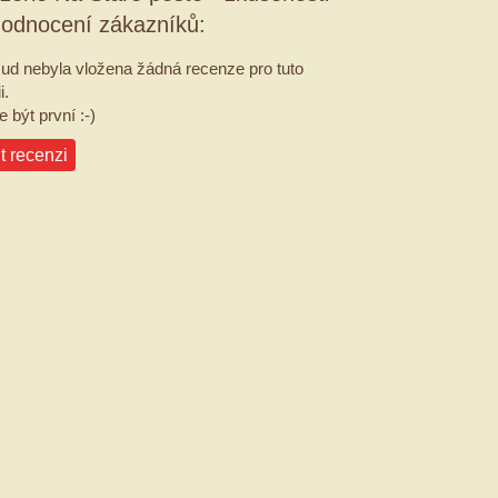
hodnocení zákazníků:
ud nebyla vložena žádná recenze pro tuto
i.
 být první :-)
t recenzi