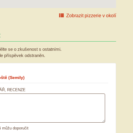
Zobrazit pizzerie v okolí
:
ělte se o zkušenost s ostatními.
ude příspěvek odstraněn.
oště
(Semily)
ÁŘ, RECENZE
ii můžu doporučit