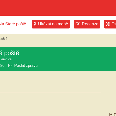
Na Staré poště
Ukázat na mapě
Recenze
Da
 poště
é poště
ilemnice
686
Poslat zprávu
Pi