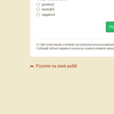
pozitivní
neutrální
negativní
(*) Váš email nebude zveřejněn ani poskytnut provozovateli pizz
V případě vložení negativní recenze je uvedení emailové adre
Pizzerie na staré poště