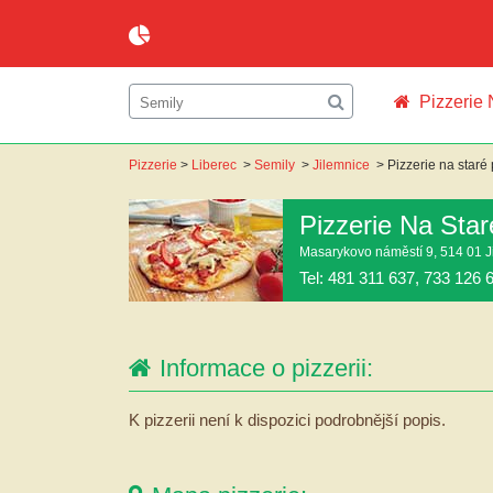
Pizzerie 
Pizzerie
>
Liberec
>
Semily
>
Jilemnice
>
Pizzerie na staré
Pizzerie Na Star
Masarykovo náměstí 9, 514 01 J
Tel: 481 311 637, 733 126 
Informace o pizzerii:
K pizzerii není k dispozici podrobnější popis.