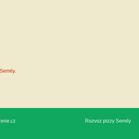
 Semily
.
erie.cz
Rozvoz pizzy Semily