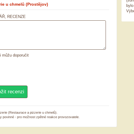
(šun
rie u chmelů
(Prostějov)
bylo
Výb
ÁŘ, RECENZE
ii můžu doporučit
zzerie (Restaurace a pizzerie u chmelů).
sy povinné - pro možnost zpětné reakce provozovatele.