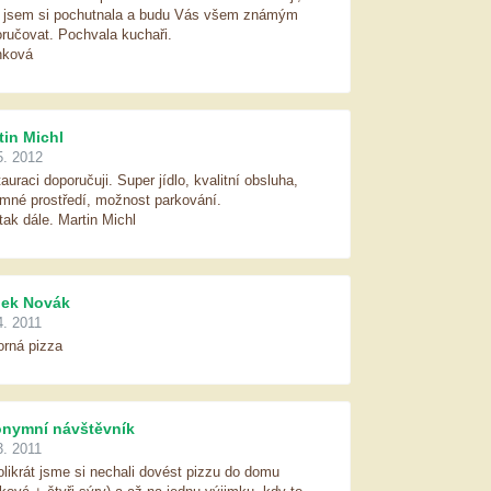
 jsem si pochutnala a budu Vás všem známým
ručovat. Pochvala kuchaři.
nková
tin Michl
5. 2012
auraci doporučuji. Super jídlo, kvalitní obsluha,
emné prostředí, možnost parkování.
tak dále. Martin Michl
ek Novák
4. 2011
rná pizza
nymní návštěvník
3. 2011
likrát jsme si nechali dovést pizzu do domu