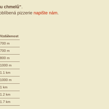
 u chmelů"
.
oblíbená pizzerie
napište nám
.
Vzdálenost
700 m
700 m
800 m
1000 m
1.1 km
1000 m
1 km
1.2 km
1.7 km