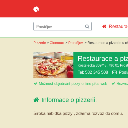
Restaura
Pizzerie
>
Olomouc
>
Prostějov
>
Restaurace a pizzerie u 
Restaurace a pi
Kostelecká 309/48, 796 01 Pros
Tel: 582 345 508
Posl
Možnost objednání pizzy online přes web
Rozvoz
Informace o pizzerii:
Široká nabídka pizzy , zdarma rozvoz do domu.