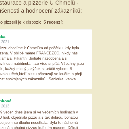
staurace a pizzerie U Chmelů -
ušenosti a hodnocení zákazníků:
to pizzerii je k dispozici
5 recenzí
:
nka
. 2021
izzu chodíme k Chmelům od počátku, kdy byla
ízena. V oblibě máme FRANCEZCO, nikdy nás
lamala. Pikantní ,bohatě nazdobená a s
vilností nabídnutá....co více si přát. Všechny jsou
é , každý mlsný jazýček si určitě vybere .S
valou těch,kteří pizzu připravují se loučím a přeji
ost spokojených zákazníků . Seniorka Ivanka
nková
. 2013
ý večer, dnes jsem si ve večerních hodinách v
0 hod. objednala pizzu a s tak dobrou, bohatou
ou jsem se dlouho nesetkala. Byla to nádherná
izená a chutná pizzas kuřecím masem. Děkuji,