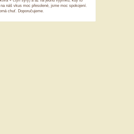
ková + čtyři sýry) a až na jednu výjimku, kdy to
 na náš vkus moc přesolené, jsme moc spokojení.
orná chuť. Doporučujeme.