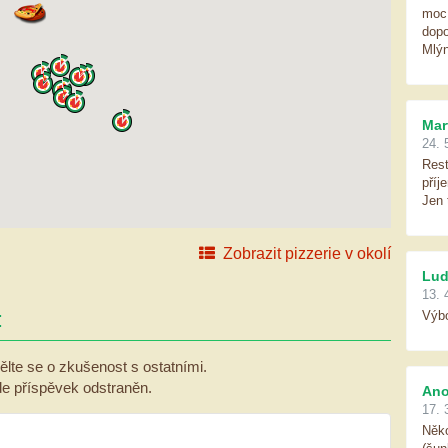
moc
dopo
Mlý
Mar
24. 
Rest
příj
Jen 
Zobrazit pizzerie v okolí
Lud
13. 
:
Výbo
ělte se o zkušenost s ostatními.
ude příspěvek odstraněn.
Ano
17. 
Něko