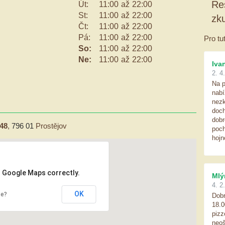
Re
Út:
11:00
až
22:00
St:
11:00
až
22:00
zk
Čt:
11:00
až
22:00
Pá:
11:00
až
22:00
Pro tu
So:
11:00
až
22:00
Ne:
11:00
až
22:00
Iva
2. 4
Na p
nab
nezk
doch
dobr
/48
,
796 01
Prostějov
poch
hojn
d Google Maps correctly.
Mlý
4. 2
OK
te?
Dobr
18.0
pizz
neoš