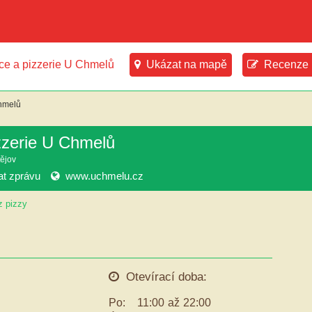
ce a pizzerie U Chmelů
Ukázat na mapě
Recenze 
chmelů
zzerie U Chmelů
tějov
at zprávu
www.uchmelu.cz
 pizzy
Otevírací doba:
Po:
11:00
až
22:00