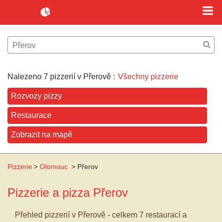
Nalezeno 7 pizzerií v Přerově :
Všechny pizzerie
Rozvozy pizzy
Restaurace
Zobrazit na mapě
Pizzerie
>
Olomouc
>
Přerov
Pizzerie a pizza
Přerov
Přehled pizzerií v Přerově - celkem 7 restaurací a