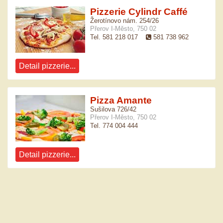
Pizzerie Cylindr Caffé
Žerotínovo nám. 254/26
Přerov I-Město, 750 02
Tel. 581 218 017
581 738 962
Detail pizzerie...
Pizza Amante
Sušilova 726/42
Přerov I-Město, 750 02
Tel. 774 004 444
Detail pizzerie...