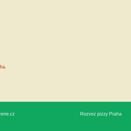
aha
.
erie.cz
Rozvoz pizzy Praha