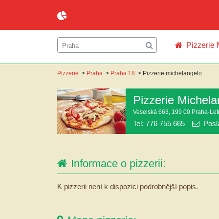
Pizzerie
Pizzerie
>
Praha
>
Praha 18
>
Pizzerie michelangelo
Pizzerie Michela
Veselská 663, 199 00 Praha-Le
Tel: 776 755 665
Posl
Informace o pizzerii:
K pizzerii není k dispozici podrobnější popis.