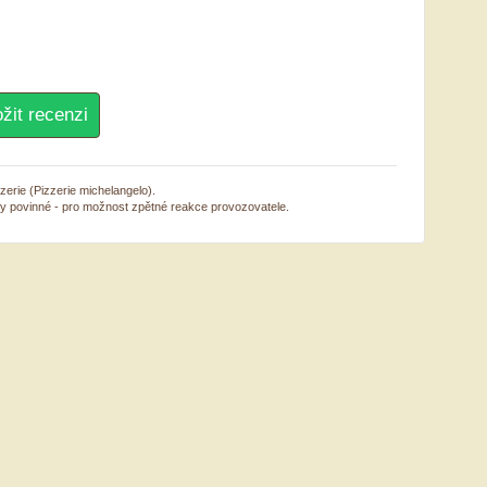
zerie (Pizzerie michelangelo).
sy povinné - pro možnost zpětné reakce provozovatele.