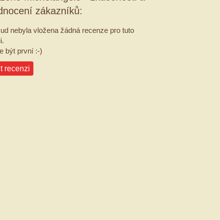
dnocení zákazníků:
ud nebyla vložena žádná recenze pro tuto
i.
 být první :-)
t recenzi