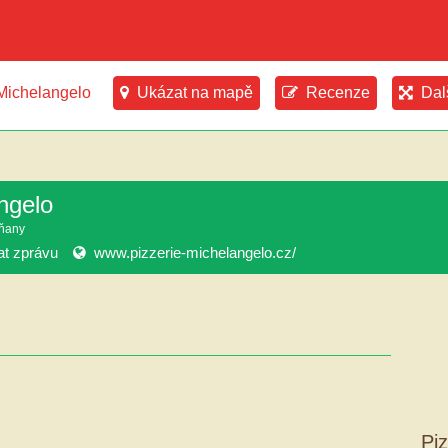
 Michelangelo
Ukázat na mapě
Recenze
Dal
ngelo
tňany
at zprávu
www.pizzerie-michelangelo.cz/
Pi