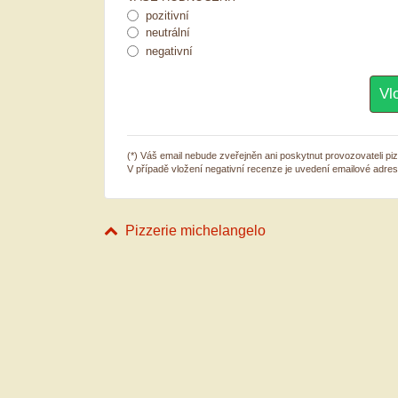
pozitivní
neutrální
negativní
(*) Váš email nebude zveřejněn ani poskytnut provozovateli piz
V případě vložení negativní recenze je uvedení emailové adre
Pizzerie michelangelo