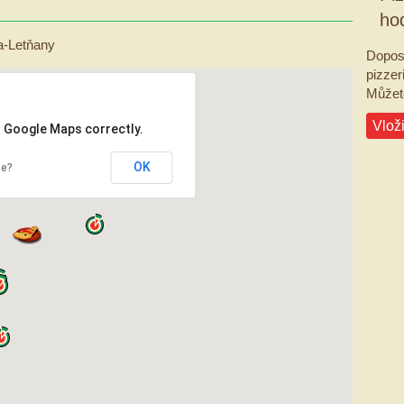
ho
-Letňany
Dopos
pizzeri
Můžete
Vloži
d Google Maps correctly.
OK
te?