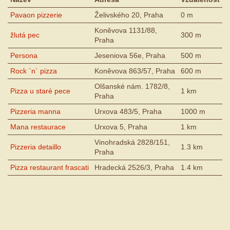
Pavaon pizzerie
Želivského 20, Praha
0 m
Koněvova 1131/88,
žlutá pec
300 m
Praha
Persona
Jeseniova 56e, Praha
500 m
Rock `n` pizza
Koněvova 863/57, Praha
600 m
Olšanské nám. 1782/8,
Pizza u staré pece
1 km
Praha
Pizzeria manna
Urxova 483/5, Praha
1000 m
Mana restaurace
Urxova 5, Praha
1 km
Vinohradská 2828/151,
Pizzeria detaillo
1.3 km
Praha
Pizza restaurant frascati
Hradecká 2526/3, Praha
1.4 km