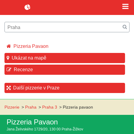
Pizzeria Pavaon
Ukázat na mapě
Recenze
Další pizzerie v Praze
Pizzerie
>
Praha
>
Praha 3
>
Pizzeria pavaon
Pizzeria Pavaon
Jana Želivského 1729/20, 130 00 Praha-Žižkov