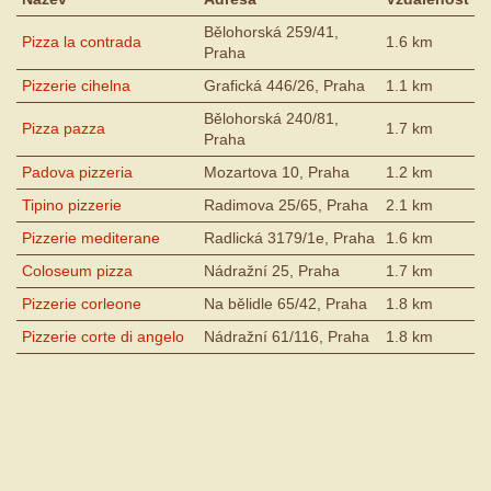
Bělohorská 259/41,
Pizza la contrada
1.6 km
Praha
Pizzerie cihelna
Grafická 446/26, Praha
1.1 km
Bělohorská 240/81,
Pizza pazza
1.7 km
Praha
Padova pizzeria
Mozartova 10, Praha
1.2 km
Tipino pizzerie
Radimova 25/65, Praha
2.1 km
Pizzerie mediterane
Radlická 3179/1e, Praha
1.6 km
Coloseum pizza
Nádražní 25, Praha
1.7 km
Pizzerie corleone
Na bělidle 65/42, Praha
1.8 km
Pizzerie corte di angelo
Nádražní 61/116, Praha
1.8 km