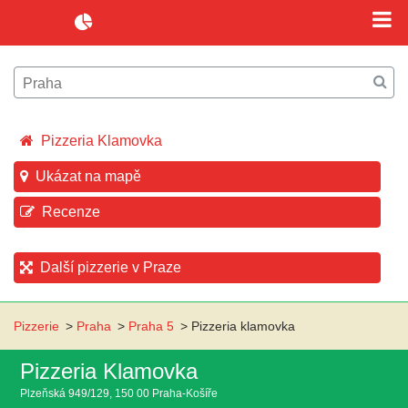
Pizzeria Klamovka
Ukázat na mapě
Recenze
Další pizzerie v Praze
Pizzerie
>
Praha
>
Praha 5
>
Pizzeria klamovka
Pizzeria Klamovka
Plzeňská 949/129, 150 00 Praha-Košíře