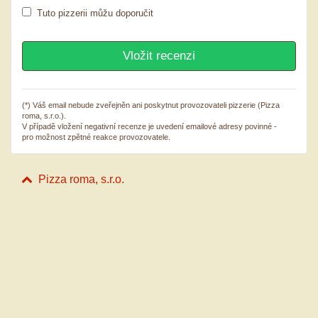
Tuto pizzerii můžu doporučit
(*) Váš email nebude zveřejněn ani poskytnut provozovateli pizzerie (Pizza
roma, s.r.o.).
V případě vložení negativní recenze je uvedení emailové adresy povinné -
pro možnost zpětné reakce provozovatele.
Pizza roma, s.r.o.