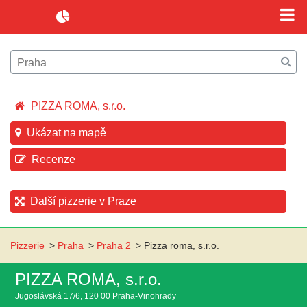
PIZZA ROMA, s.r.o.
Ukázat na mapě
Recenze
Další pizzerie v Praze
Pizzerie
>
Praha
>
Praha 2
>
Pizza roma, s.r.o.
PIZZA ROMA, s.r.o.
Jugoslávská 17/6, 120 00 Praha-Vinohrady