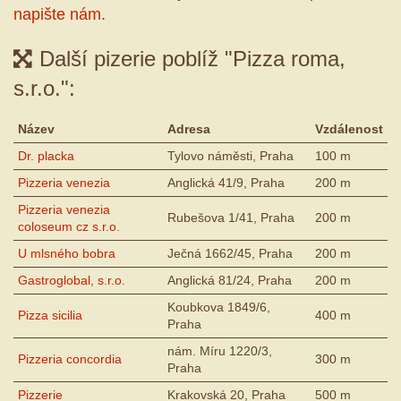
napište nám
.
Další pizerie poblíž "Pizza roma,
s.r.o.":
Název
Adresa
Vzdálenost
Dr. placka
Tylovo náměsti, Praha
100 m
Pizzeria venezia
Anglická 41/9, Praha
200 m
Pizzeria venezia
Rubešova 1/41, Praha
200 m
coloseum cz s.r.o.
U mlsného bobra
Ječná 1662/45, Praha
200 m
Gastroglobal, s.r.o.
Anglická 81/24, Praha
200 m
Koubkova 1849/6,
Pizza sicilia
400 m
Praha
nám. Míru 1220/3,
Pizzeria concordia
300 m
Praha
Pizzerie
Krakovská 20, Praha
500 m