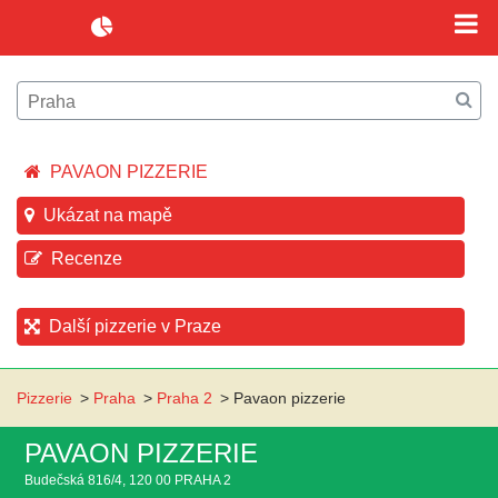
PAVAON PIZZERIE
Ukázat na mapě
Recenze
Další pizzerie v Praze
Pizzerie
>
Praha
>
Praha 2
>
Pavaon pizzerie
PAVAON PIZZERIE
Budečská 816/4, 120 00 PRAHA 2