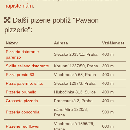
napište nám
.
Další pizerie poblíž "Pavaon
pizzerie":
Název
Adresa
Vzdálenost
Pizzeria ristorante
Slezská 2033/11, Praha
400 m
parenzo
Sicilia italiano ristorante
Korunní 1237/50, Praha
300 m
Pizza presto 63
Vinohradská 63, Praha
400 m
Pizza palermo, s.r.o.
Slezská 1297/3, Praha
400 m
Pizzerie brunello
Hlubočinka 813, Sulice
400 m
Grosseto pizzeria
Francouská 2, Praha
400 m
nám. Míru 1220/3,
Pizzeria concordia
500 m
Praha
Vinohradská 1596/29,
Pizzerie red flower
600 m
Praha