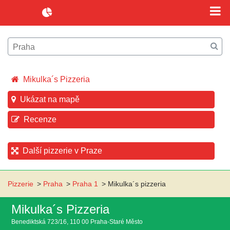
Mikulka´s Pizzeria
Ukázat na mapě
Recenze
Další pizzerie v Praze
Pizzerie
>
Praha
>
Praha 1
>
Mikulka´s pizzeria
Mikulka´s Pizzeria
Benediktská 723/16, 110 00 Praha-Staré Město