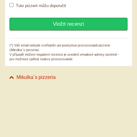
Tuto pizzerii můžu doporučit
(*) Váš email nebude zveřejněn ani poskytnut provozovateli pizzerie
(Mikulka´s pizzeria).
V případě vložení negativní recenze je uvedení emailové adresy povinné -
pro možnost zpětné reakce provozovatele.
Mikulka´s pizzeria