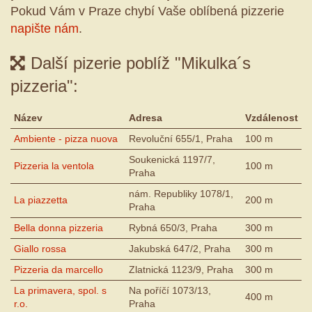
Pokud Vám v Praze chybí Vaše oblíbená pizzerie
napište nám
.
Další pizerie poblíž "Mikulka´s
pizzeria":
Název
Adresa
Vzdálenost
Ambiente - pizza nuova
Revoluční 655/1, Praha
100 m
Soukenická 1197/7,
Pizzeria la ventola
100 m
Praha
nám. Republiky 1078/1,
La piazzetta
200 m
Praha
Bella donna pizzeria
Rybná 650/3, Praha
300 m
Giallo rossa
Jakubská 647/2, Praha
300 m
Pizzeria da marcello
Zlatnická 1123/9, Praha
300 m
La primavera, spol. s
Na poříčí 1073/13,
400 m
r.o.
Praha