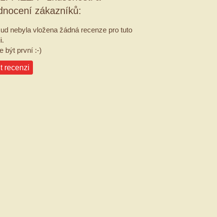
dnocení zákazníků:
ud nebyla vložena žádná recenze pro tuto
i.
 být první :-)
t recenzi