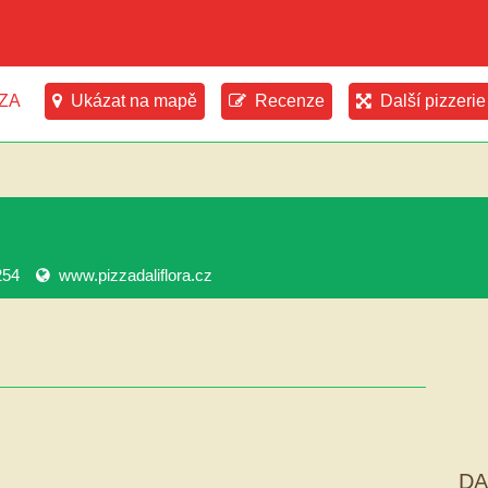
ZZA
Ukázat na mapě
Recenze
Další pizzerie
254
www.pizzadaliflora.cz
DA