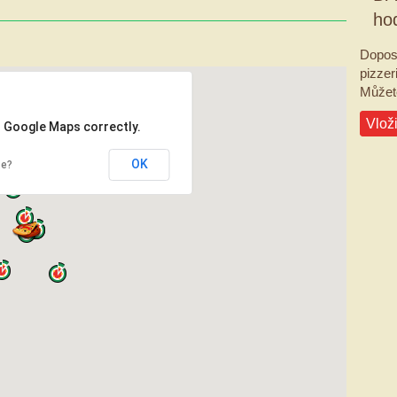
ho
Dopos
pizzeri
Můžete
Vloži
d Google Maps correctly.
OK
te?