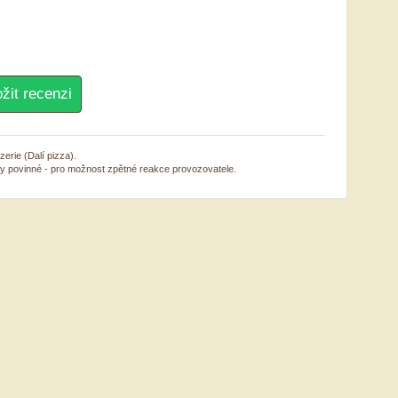
erie (Dalí pizza).
sy povinné - pro možnost zpětné reakce provozovatele.