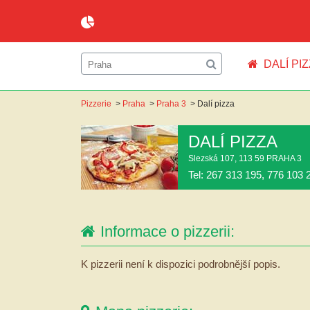
DALÍ PI
Pizzerie
>
Praha
>
Praha 3
>
Dalí pizza
DALÍ PIZZA
Slezská 107, 113 59 PRAHA 3
Tel: 267 313 195, 776 103 
Informace o pizzerii:
K pizzerii není k dispozici podrobnější popis.