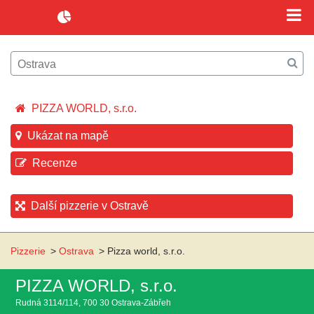
PIZZA WORLD, s.r.o.
Ukázat na mapě
Recenze
Další pizzerie v Ostravě
Pizzerie
>
Ostrava
>
Pizza world, s.r.o.
PIZZA WORLD, s.r.o.
Rudná 3114/114, 700 30 Ostrava-Zábřeh