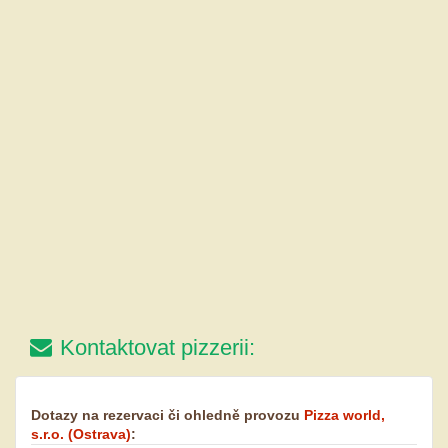
Kontaktovat pizzerii:
Dotazy na rezervaci či ohledně provozu
Pizza world,
s.r.o.
(Ostrava)
: