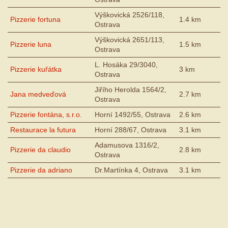
Výškovická 2526/118,
Pizzerie fortuna
1.4 km
Ostrava
Výškovická 2651/113,
Pizzerie luna
1.5 km
Ostrava
L. Hosáka 29/3040,
Pizzerie kuřátka
3 km
Ostrava
Jiřího Herolda 1564/2,
Jana medveďová
2.7 km
Ostrava
Pizzerie fontána, s.r.o.
Horní 1492/55, Ostrava
2.6 km
Restaurace la futura
Horní 288/67, Ostrava
3.1 km
Adamusova 1316/2,
Pizzerie da claudio
2.8 km
Ostrava
Pizzerie da adriano
Dr.Martínka 4, Ostrava
3.1 km