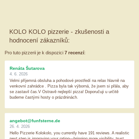
KOLO KOLO pizzerie - zkušenosti a
hodnocení zákazníků:
Pro tuto pizzerii je k dispozici
7 recenzí
:
Renáta Šutarova
4. 6. 2026
Velmi příjemná obsluha a pohodové prostředí na relax hlavně na
venkovní zahrádce . Pizza byla tak výborná, že jsem si přála, aby
se zastavil čas.V Ostravě nejlepší pizza! Doporučuji u určitě
budeme častými hosty o prázdninách.
angebot@funfsterne.de
26. 4. 2026
Hello Pizzerie Kolokolo, you currently have 191 reviews. A realistic
next step is improving your rating—bringing more visibility, trust,