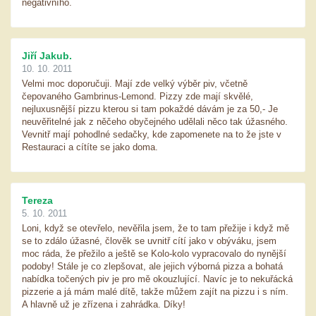
negativního.
Jiří Jakub.
10. 10. 2011
Velmi moc doporučuji. Mají zde velký výběr piv, včetně
čepovaného Gambrinus-Lemond. Pizzy zde mají skvělé,
nejluxusnější pizzu kterou si tam pokaždé dávám je za 50,- Je
neuvěřitelné jak z něčeho obyčejného udělali něco tak úžasného.
Vevnitř mají pohodlné sedačky, kde zapomenete na to že jste v
Restauraci a cítíte se jako doma.
Tereza
5. 10. 2011
Loni, když se otevřelo, nevěřila jsem, že to tam přežije i když mě
se to zdálo úžasné, člověk se uvnitř cítí jako v obýváku, jsem
moc ráda, že přežilo a ještě se Kolo-kolo vypracovalo do nynější
podoby! Stále je co zlepšovat, ale jejich výborná pizza a bohatá
nabídka točených piv je pro mě okouzlující. Navíc je to nekuřácká
pizzerie a já mám malé dítě, takže můžem zajít na pizzu i s ním.
A hlavně už je zřízena i zahrádka. Díky!