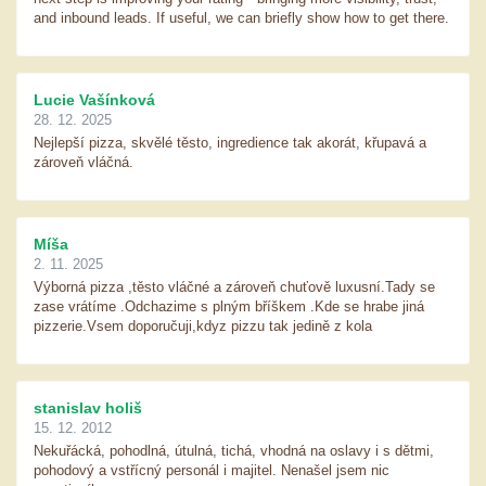
and inbound leads. If useful, we can briefly show how to get there.
Lucie Vašínková
28. 12. 2025
Nejlepší pizza, skvělé těsto, ingredience tak akorát, křupavá a
zároveň vláčná.
Míša
2. 11. 2025
Výborná pizza ,těsto vláčné a zároveň chuťově luxusní.Tady se
zase vrátíme .Odchazime s plným bříškem .Kde se hrabe jiná
pizzerie.Vsem doporučuji,kdyz pizzu tak jedině z kola
stanislav holiš
15. 12. 2012
Nekuřácká, pohodlná, útulná, tichá, vhodná na oslavy i s dětmi,
pohodový a vstřícný personál i majitel. Nenašel jsem nic