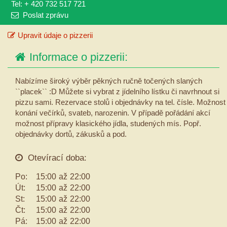
Tel: + 420 732 517 721
Poslat zprávu
Upravit údaje o pizzerii
Informace o pizzerii:
Nabízíme široký výběr pěkných ručně točených slaných
``placek`` :D Můžete si vybrat z jídelního lístku či navrhnout si
pizzu sami. Rezervace stolů i objednávky na tel. čísle. Možnost
konání večírků, svateb, narozenin. V případě pořádání akcí
možnost přípravy klasického jídla, studených mís. Popř.
objednávky dortů, zákusků a pod.
Otevírací doba:
Po:
15:00
až
22:00
Út:
15:00
až
22:00
St:
15:00
až
22:00
Čt:
15:00
až
22:00
Pá:
15:00
až
22:00