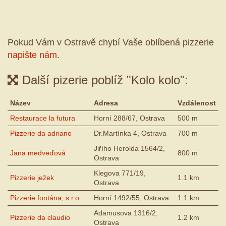
Pokud Vám v Ostravě chybí Vaše oblíbená pizzerie
napište nám
.
Další pizerie poblíž "Kolo kolo":
Název
Adresa
Vzdálenost
Restaurace la futura
Horní 288/67, Ostrava
500 m
Pizzerie da adriano
Dr.Martínka 4, Ostrava
700 m
Jiřího Herolda 1564/2,
Jana medveďová
800 m
Ostrava
Klegova 771/19,
Pizzerie ježek
1.1 km
Ostrava
Pizzerie fontána, s.r.o.
Horní 1492/55, Ostrava
1.1 km
Adamusova 1316/2,
Pizzerie da claudio
1.2 km
Ostrava