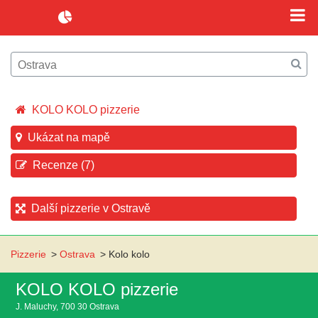
KOLO KOLO pizzerie
Ukázat na mapě
Recenze (7)
Další pizzerie v Ostravě
Pizzerie
>
Ostrava
>
Kolo kolo
KOLO KOLO pizzerie
J. Maluchy, 700 30 Ostrava