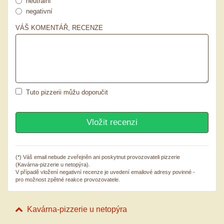
neutrální
negativní
VÁŠ KOMENTÁŘ, RECENZE
Tuto pizzerii můžu doporučit
(*) Váš email nebude zveřejněn ani poskytnut provozovateli pizzerie
(Kavárna-pizzerie u netopýra).
V případě vložení negativní recenze je uvedení emailové adresy povinné -
pro možnost zpětné reakce provozovatele.
Kavárna-pizzerie u netopýra