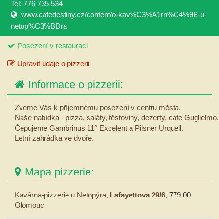
Tel: 776 735 534
www.cafedestiny.cz/content/o-kav%C3%A1rn%C4%9B-u-
netop%C3%BDra
Posezení v restauraci
Upravit údaje o pizzerii
Informace o pizzerii:
Zveme Vás k příjemnému posezení v centru města.
Naše nabídka - pizza, saláty, těstoviny, dezerty, cafe Guglielmo.
Čepujeme Gambrinus 11° Excelent a Pilsner Urquell.
Letní zahrádka ve dvoře.
Mapa pizzerie:
Kavárna-pizzerie u Netopýra,
Lafayettova 29/6
,
779 00
Olomouc