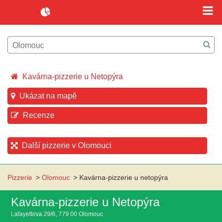
Kavárna-pizzerie u Netopýra
Ukázat na mapě
Recenze
Další pizzerie v Olomouci
Pizzerie
>
Olomouc
>
Kavárna-pizzerie u netopýra
Kavárna-pizzerie u Netopýra
Lafayettova 29/6, 779 00 Olomouc