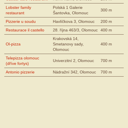
Lobster family
Polská 1 Galerie
300 m
restaurant
Šantovka, Olomouc
Pizzerie u soudu
Havlíčkova 3, Olomouc
200 m
Restaurace il castello
28. října 463/3, Olomouc
400 m
Krakovská 14,
Ol-pizza
Smetanovy sady,
400 m
Olomouc
Telepizza olomouc
Univerzitní 2, Olomouc
700 m
(dříve fortys)
Antonio pizzerie
Nádražní 342, Olomouc
700 m