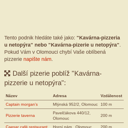
Tento podnik hledáte také jako:
"Kavárna-pizzeria
u netopýra" nebo "Kavárna-pizerie u netopýra"
.
Pokud Vám v Olomouci chybí Vaše oblíbená
pizzerie
napište nám
.
Další pizerie poblíž "Kavárna-
pizzerie u netopýra":
Název
Adresa
Vzdálenost
Captain morgan’s
Mlýnská 952/2, Olomouc
100 m
Pavelčákova 440/12,
Pizzerie taverna
200 m
Olomouc
Caesar café restaurant
Horní nám., Olomouc
200 m