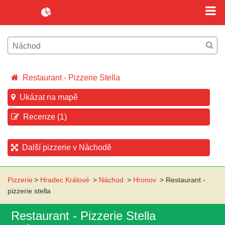
Restaurant - Pizzerie Stella
Ukázat na mapě
Recenze (1)
Další pizzerie v Náchodě
Pizzerie
>
Hradec Králové
>
Náchod
>
Hronov
>
Restaurant -
pizzerie stella
Restaurant - Pizzerie Stella