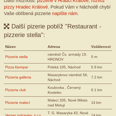
Další možnosti:
pizzerie v Hradci Králové
,
rozvoz
pizzy Hradec Králové
. Pokud Vám v Náchodě chybí
Vaše oblíbená pizzerie
napište nám
.
Další pizerie poblíž "Restaurant -
pizzerie stella":
Název
Adresa
Vzdálenost
náměstí Čs. armády 19,
Pizzerie stella
0 m
HRONOV
Pizza klumpar
Polská 105, Náchod
5.9 km
Masarykovo náměstí 56,
Pizzeria galleria
7.2 km
Náchod
Koubovka , Červený
Pizzeria club
6.1 km
Kostelec
Malecí 205, Nové Město
Pizzerie malecí
14 km
nad Metují
T. G. Masaryka 43, Nové
Verner potraviny, s.r.o.
14 km