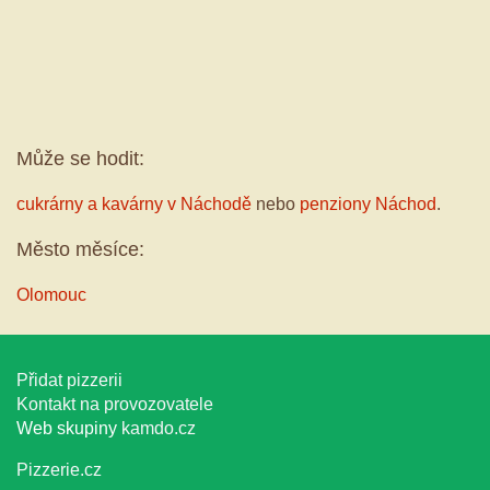
Může se hodit:
cukrárny a kavárny v Náchodě
nebo
penziony Náchod
.
Město měsíce:
Olomouc
Přidat pizzerii
Kontakt na provozovatele
Web skupiny
kamdo.cz
Pizzerie.cz