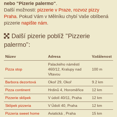
nebo "Pizerie palermo"
.
Další možnosti:
pizzerie v Praze
,
rozvoz pizzy
Praha
. Pokud Vám v Mělníku chybí Vaše oblíbená
pizzerie
napište nám
.
Další pizerie poblíž "Pizzerie
palermo":
Název
Adresa
Vzdálenost
Palackého náměstí
Pizza stop
460/12, Kralupy nad
100 m
Vltavou
Barbora dezortová
Okoř 29, Okoř
9.2 km
Pizza continent
Hrdinů 4, Horoměřice
12 km
Pizzerie sklípek
V údolí 40/11, Praha
12 km
Sklípek pizzeria
V Údolí 40, Praha
12 km
Pizzeria sweet home
Aviatická , Praha
15 km