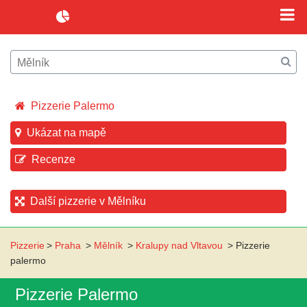
Pizzerie Palermo
Ukázat na mapě
Recenze
Další pizzerie v Mělníku
Pizzerie
>
Praha
>
Mělník
>
Kralupy nad Vltavou
>
Pizzerie
palermo
Pizzerie Palermo