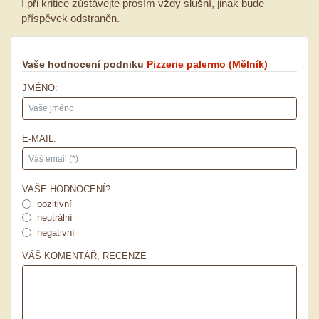
I při kritice zůstávejte prosím vždy slušní, jinak bude
příspěvek odstraněn.
Vaše hodnocení podniku
Pizzerie palermo
(Mělník)
JMÉNO:
E-MAIL:
VAŠE HODNOCENÍ?
pozitivní
neutrální
negativní
VÁŠ KOMENTÁŘ, RECENZE