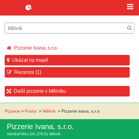
Pizzerie Ivana, s.r.o.
Ukázat na mapě
Recenze (1)
Další pizzerie v Mělníku
Pizzerie
>
Praha
>
Mělník
>
Pizzerie ivana, s.r.o.
Pizzerie Ivana, s.r.o.
náměstí Míru 5/4, 276 01 Mělník