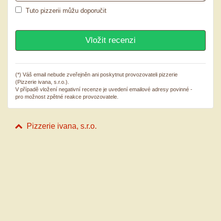
Tuto pizzerii můžu doporučit
(*) Váš email nebude zveřejněn ani poskytnut provozovateli pizzerie
(Pizzerie ivana, s.r.o.).
V případě vložení negativní recenze je uvedení emailové adresy povinné -
pro možnost zpětné reakce provozovatele.
Pizzerie ivana, s.r.o.