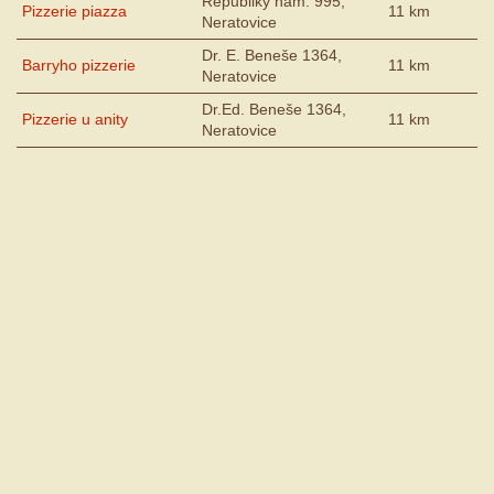
Republiky nám. 995,
Pizzerie piazza
11 km
Neratovice
Dr. E. Beneše 1364,
Barryho pizzerie
11 km
Neratovice
Dr.Ed. Beneše 1364,
Pizzerie u anity
11 km
Neratovice