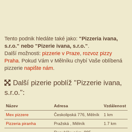
Tento podnik hledáte také jako:
"Pizzeria ivana,
s.r.o." nebo "Pizerie ivana, s.r.o."
.
Další možnosti:
pizzerie v Praze
,
rozvoz pizzy
Praha
. Pokud Vám v Mělníku chybí Vaše oblíbená
pizzerie
napište nám
.
Další pizerie poblíž "Pizzerie ivana,
s.r.o.":
Název
Adresa
Vzdálenost
Mex pizzere
Českolipská 776, Mělník
1 km
Pizzeria piranha
Pražská , Mělník
1.7 km