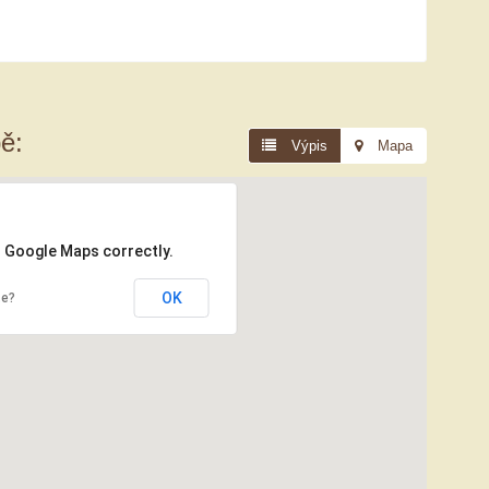
ě:
Výpis
Mapa
d Google Maps correctly.
OK
te?