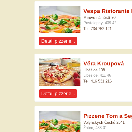
Vespa Ristorante I
Mírové náměstí 70
Postoloprty, 439 42
Tel. 734 752 121
Detail pizzerie...
Věra Kroupová
Liběšice 108
Liběšice, 411 46
Tel. 416 531 216
Detail pizzerie...
Pizzerie Tom a S
Volyňských Čechů 2541
Žatec, 438 01