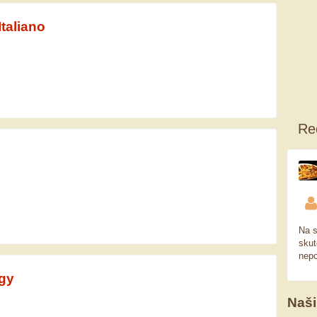
taliano
Re
Na s
skut
nepo
egy
Naši