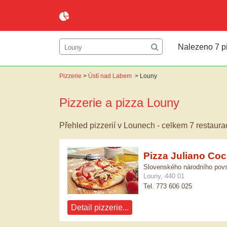
Nalezeno 7 pi
Pizzerie
>
Ústí nad Labem
>
Louny
Pizzerie a pizza
Louny
Přehled pizzerií v Lounech - celkem 7 restaura
Pizza Juliano Coc
Slovenského národního povs
Louny, 440 01
Tel. 773 606 025
Detail pizzerie...