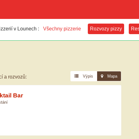
zzerií v Lounech :
Všechny pizzerie
Rozvozy pizzy
Res
Výpis
Mapa
cí a rozvozů:
ktail Bar
tání