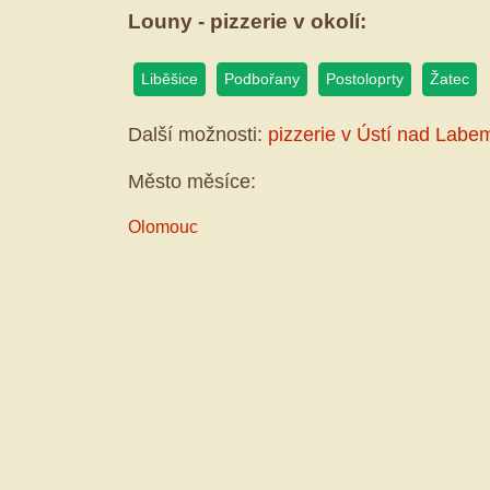
Louny - pizzerie v okolí:
Liběšice
Podbořany
Postoloprty
Žatec
Další možnosti:
pizzerie v Ústí nad Labe
Město měsíce:
Olomouc