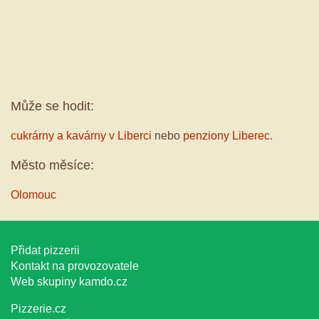
Může se hodit:
cukrárny a kavárny v Liberci
nebo
penziony Liberec
.
Město měsíce:
Olomouc
Přidat pizzerii
Kontakt na provozovatele
Web skupiny
kamdo.cz
Pizzerie.cz