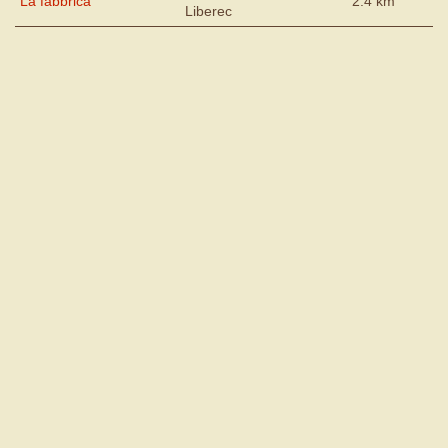
La fabbrica
2.4 km
Liberec