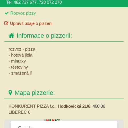
Tel: 482 737 677, 728 072 270
Rozvoz pizzy
Upravit údaje o pizzerii
Informace o pizzerii:
rozvoz - pizza
- hotová jídla
- minutky
- těstoviny
- smažená jí
Mapa pizzerie:
KONKURENT PIZZA f.o.,
Hodkovická 21/6
,
460 06
LIBEREC 6