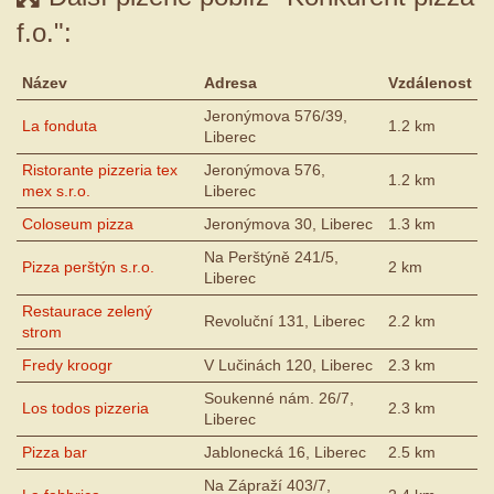
f.o.":
Název
Adresa
Vzdálenost
Jeronýmova 576/39,
La fonduta
1.2 km
Liberec
Ristorante pizzeria tex
Jeronýmova 576,
1.2 km
mex s.r.o.
Liberec
Coloseum pizza
Jeronýmova 30, Liberec
1.3 km
Na Perštýně 241/5,
Pizza perštýn s.r.o.
2 km
Liberec
Restaurace zelený
Revoluční 131, Liberec
2.2 km
strom
Fredy kroogr
V Lučinách 120, Liberec
2.3 km
Soukenné nám. 26/7,
Los todos pizzeria
2.3 km
Liberec
Pizza bar
Jablonecká 16, Liberec
2.5 km
Na Zápraží 403/7,