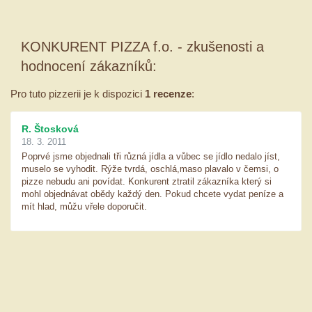
KONKURENT PIZZA f.o. - zkušenosti a
hodnocení zákazníků:
Pro tuto pizzerii je k dispozici
1 recenze
:
R. Štosková
18. 3. 2011
Poprvé jsme objednali tři různá jídla a vůbec se jídlo nedalo jíst,
muselo se vyhodit. Rýže tvrdá, oschlá,maso plavalo v čemsi, o
pizze nebudu ani povídat. Konkurent ztratil zákazníka který si
mohl objednávat obědy každý den. Pokud chcete vydat peníze a
mít hlad, můžu vřele doporučit.