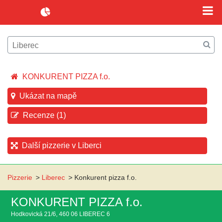
KONKURENT PIZZA f.o.
Ukázat na mapě
Recenze (1)
Další pizzerie v Liberci
Pizzerie
>
Liberec
>
Konkurent pizza f.o.
KONKURENT PIZZA f.o.
Hodkovická 21/6, 460 06 LIBEREC 6