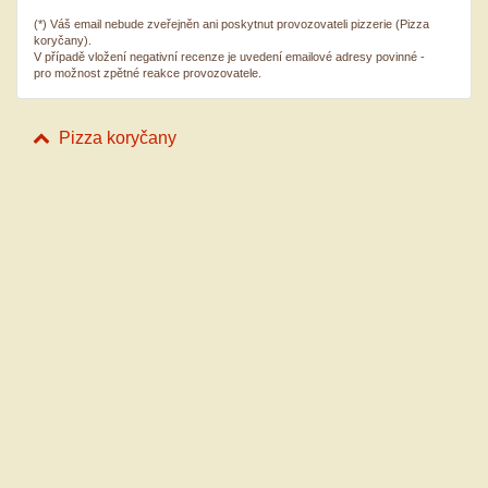
(*) Váš email nebude zveřejněn ani poskytnut provozovateli pizzerie (Pizza
koryčany).
V případě vložení negativní recenze je uvedení emailové adresy povinné -
pro možnost zpětné reakce provozovatele.
Pizza koryčany