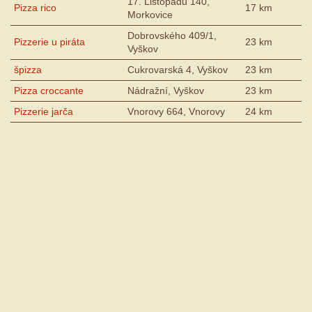
17. Listopadu 140,
Pizza rico
17 km
Morkovice
Dobrovského 409/1,
Pizzerie u piráta
23 km
Vyškov
špizza
Cukrovarská 4, Vyškov
23 km
Pizza croccante
Nádražní, Vyškov
23 km
Pizzerie jarča
Vnorovy 664, Vnorovy
24 km