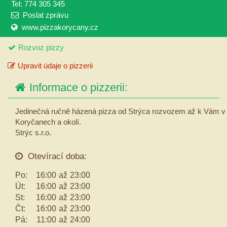
Tel: 774 305 345
Poslat zprávu
www.pizzakorycany.cz
Rozvoz pizzy
Upravit údaje o pizzerii
Informace o pizzerii:
Jedinečná ručně házená pizza od Strýca rozvozem až k Vám v
Koryčanech a okolí.
Strýc s.r.o.
Otevírací doba:
Po:
16:00
až
23:00
Út:
16:00
až
23:00
St:
16:00
až
23:00
Čt:
16:00
až
23:00
Pá:
11:00
až
24:00