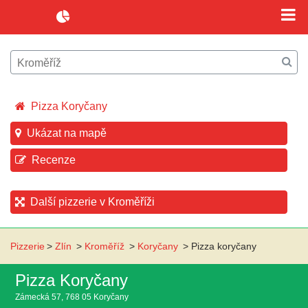
Pizza Koryčany
Ukázat na mapě
Recenze
Další pizzerie v Kroměříži
Pizzerie
>
Zlín
>
Kroměříž
>
Koryčany
>
Pizza koryčany
Pizza Koryčany
Zámecká 57, 768 05 Koryčany