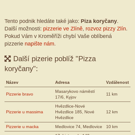
Tento podnik hledáte také jako:
Piza koryčany
.
Další možnosti:
pizzerie ve Zlíně
,
rozvoz pizzy Zlín
.
Pokud Vám v Kroměříži chybí Vaše oblíbená
pizzerie
napište nám
.
Další pizerie poblíž "Pizza
koryčany":
Název
Adresa
Vzdálenost
Masarykovo náměstí
Pizzerie bravo
11 km
17/6, Kyjov
Hvězdlice-Nové
Pizzerie u massima
Hvězdlice 185, Nové
12 km
Hvězdlice
Pizzerie u macka
Medlovice 74, Medlovice
10 km