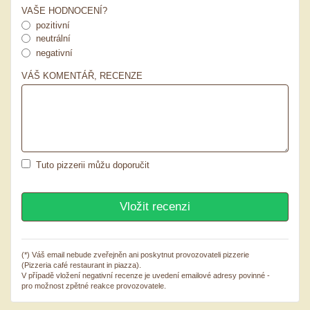
VAŠE HODNOCENÍ?
pozitivní
neutrální
negativní
VÁŠ KOMENTÁŘ, RECENZE
Tuto pizzerii můžu doporučit
(*) Váš email nebude zveřejněn ani poskytnut provozovateli pizzerie
(Pizzeria café restaurant in piazza).
V případě vložení negativní recenze je uvedení emailové adresy povinné -
pro možnost zpětné reakce provozovatele.