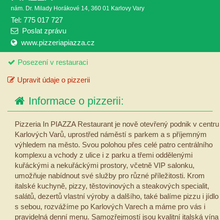
nám. Dr. Milady Horákové 14, 360 01 Karlovy Vary
Tel: 775 017 727
Poslat zprávu
www.pizzeriapiazza.cz
Posezení v restauraci
Upravit údaje o pizzerii
Informace o pizzerii:
Pizzeria In PIAZZA Restaurant je nově otevřený podnik v centru
Karlových Varů, uprostřed náměstí s parkem a s příjemným
výhledem na město. Svou polohou přes celé patro centrálního
komplexu a vchody z ulice i z parku a třemi oddělenými
kuřáckými a nekuřáckými prostory, včetně VIP salonku,
umožňuje nabídnout své služby pro různé příležitosti. Krom
italské kuchyně, pizzy, těstovinových a steakových specialit,
salátů, dezertů vlastní výroby a dalšího, také balíme pizzu i jídlo
s sebou, rozvážíme po Karlových Varech a máme pro vás i
pravidelná denní menu. Samozřejmostí jsou kvalitní italská vína