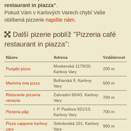
restaurant in piazza"
.
Pokud Vám v Karlových Varech chybí Vaše
oblíbená pizzerie
napište nám
.
Další pizerie poblíž "Pizzeria café
restaurant in piazza":
Název
Adresa
Vzdálenost
Moskevská 1179/20,
Punjabi pizza
200 m
Karlovy Vary
Bulharská 9, Karlovy
Mamma mia pizza
500 m
Vary
Ristorante pizzeria
Zahradní 60/43, Karlovy
700 m
venezia
Vary
I. P. Pavlova 921/13,
Pizzeria p&p
700 m
Karlovy Vary
Pizza cappone karlovy
Sokolovská 101, Karlovy
900 m
vary
Vary