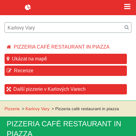
PIZZERIA CAFÉ RESTAURANT IN PIAZZA
Ukázat na mapě
Recenze
Další pizzerie v Karlových Varech
Pizzerie
>
Karlovy Vary
>
Pizzeria café restaurant in piazza
PIZZERIA CAFÉ RESTAURANT IN
PIAZZA