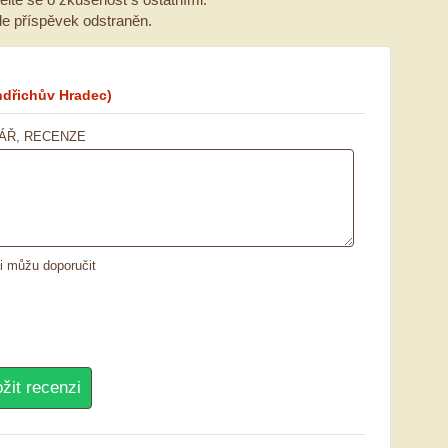
ude příspěvek odstraněn.
ndřichův Hradec)
ÁŘ, RECENZE
ii můžu doporučit