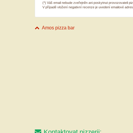
(*) Váš email nebude zveřejněn ani poskytnut provozovateli pi
V případě vložení negativní recenze je uvedení emailové adre
Amos pizza bar
Kontaktovat pizzerii: