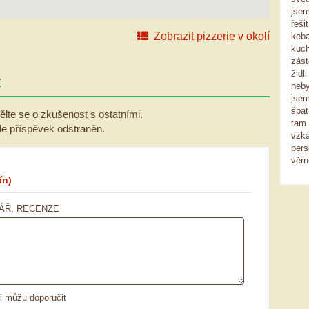
jsem
řeši
Zobrazit pizzerie v okolí
keba
kuch
zást
židl
:
neby
jsem
špat
ělte se o zkušenost s ostatními.
tam 
ude příspěvek odstraněn.
vzká
pers
věrn
ín)
ÁŘ, RECENZE
ii můžu doporučit