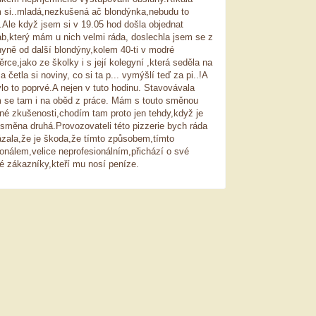
 si..mladá,nezkušená ač blondýnka,nebudu to
t.Ale když jsem si v 19.05 hod došla objednat
b,který mám u nich velmi ráda, doslechla jsem se z
yně od další blondýny,kolem 40-ti v modré
ěrce,jako ze školky i s její kolegyní ,která seděla na
i a četla si noviny, co si ta p... vymýšlí teď za pi..!A
lo to poprvé.A nejen v tuto hodinu. Stavovávala
 se tam i na oběd z práce. Mám s touto směnou
né zkušenosti,chodím tam proto jen tehdy,když je
směna druhá.Provozovateli této pizzerie bych ráda
zala,že je škoda,že tímto způsobem,tímto
onálem,velice neprofesionálním,přichází o své
é zákazníky,kteří mu nosí peníze.