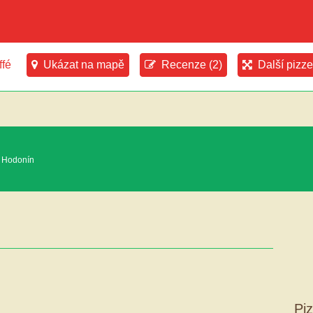
ffé
Ukázat na mapě
Recenze (2)
Další pizz
1 Hodonín
Pi