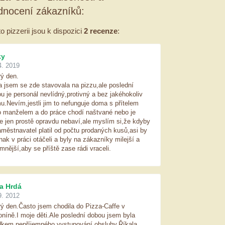
dnocení zákazníků:
to pizzerii jsou k dispozici
2 recenze
:
ky
4. 2019
ý den.
 jsem se zde stavovala na pizzu,ale poslední
u je personál nevlídný,protivný a bez jakéhokoliv
u.Nevím,jestli jim to nefunguje doma s přítelem
 manželem a do práce chodí naštvané nebo je
e jen prostě opravdu nebaví,ale myslím si,že kdyby
aměstnavatel platil od počtu prodaných kusů,asi by
inak v práci otáčeli a byly na zákazníky milejší a
emnější,aby se příště zase rádi vraceli.
a Hrdá
9. 2012
ý den.Často jsem chodila do Pizza-Caffe v
níně.I moje děti.Ale poslední dobou jsem byla
kem nepříjemného vystupování obsluhy.Říkala