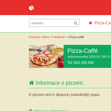
Pizza-Ca
Pizzerie
>
Brno
>
Hodonín
>
Pizza-caffé
Pizza-Caffé
Velkomoravská 1652/18, 695 0
Tel: 603 189 456
Informace o pizzerii:
K pizzerii není k dispozici podrobnější popis.