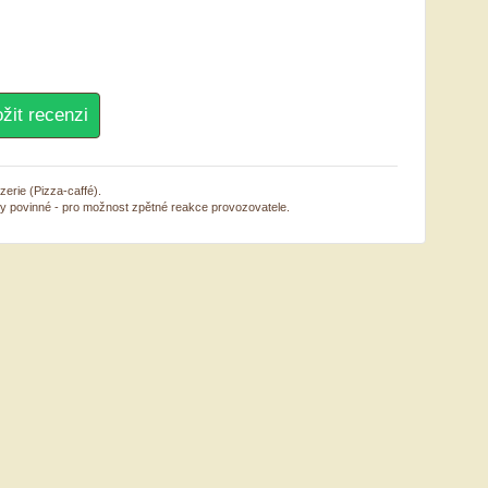
zerie (Pizza-caffé).
sy povinné - pro možnost zpětné reakce provozovatele.