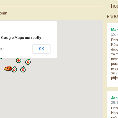
ho
onín
Pro tu
Ma
15. 
d Google Maps correctly.
Dobr
Ráda
OK
te?
dobo
zájm
nebo
prác
je z
se j
příj
Jan
26. 
Dobr
Hodo
svěd