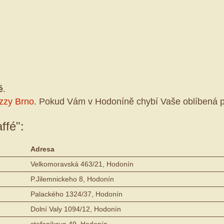
é
.
izzy Brno
. Pokud Vám v Hodoníně chybí Vaše oblíbená p
ffé":
Adresa
Velkomoravská 463/21, Hodonín
P.Jilemnickeho 8, Hodonín
Palackého 1324/37, Hodonín
Dolní Valy 1094/12, Hodonín
stefanikova 49, Hodonín