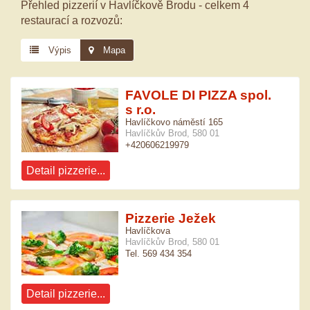
Přehled pizzerií v Havlíčkově Brodu - celkem 4
restaurací a rozvozů:
Výpis
Mapa
FAVOLE DI PIZZA spol.
s r.o.
Havlíčkovo náměstí 165
Havlíčkův Brod, 580 01
+420606219979
Detail pizzerie...
Pizzerie Ježek
Havlíčkova
Havlíčkův Brod, 580 01
Tel. 569 434 354
Detail pizzerie...