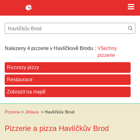
Nalezeny 4 pizzerie v Havlíčkově Brodu :
Všechny
pizzerie
Rozvozy pizzy
Restaurace
Zobrazit na mapě
Pizzerie
>
Jihlava
>
Havlíčkův Brod
Pizzerie a pizza
Havlíčkův Brod