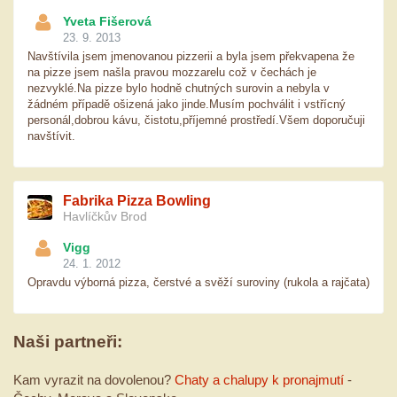
Yveta Fišerová
23. 9. 2013
Navštívila jsem jmenovanou pizzerii a byla jsem překvapena že
na pizze jsem našla pravou mozzarelu což v čechách je
nezvyklé.Na pizze bylo hodně chutných surovin a nebyla v
žádném případě ošizená jako jinde.Musím pochválit i vstřícný
personál,dobrou kávu, čistotu,příjemné prostředí.Všem doporučuji
navštívit.
Fabrika Pizza Bowling
Havlíčkův Brod
Vigg
24. 1. 2012
Opravdu výborná pizza, čerstvé a svěží suroviny (rukola a rajčata)
Naši partneři:
Kam vyrazit na dovolenou?
Chaty a chalupy k pronajmutí
-