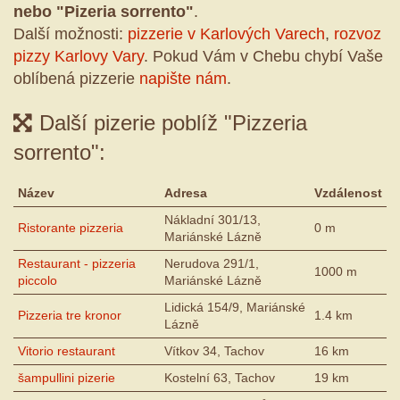
nebo "Pizeria sorrento"
.
Další možnosti:
pizzerie v Karlových Varech
,
rozvoz
pizzy Karlovy Vary
. Pokud Vám v Chebu chybí Vaše
oblíbená pizzerie
napište nám
.
Další pizerie poblíž "Pizzeria
sorrento":
Název
Adresa
Vzdálenost
Nákladní 301/13,
Ristorante pizzeria
0 m
Mariánské Lázně
Restaurant - pizzeria
Nerudova 291/1,
1000 m
piccolo
Mariánské Lázně
Lidická 154/9, Mariánské
Pizzeria tre kronor
1.4 km
Lázně
Vitorio restaurant
Vítkov 34, Tachov
16 km
šampullini pizerie
Kostelní 63, Tachov
19 km