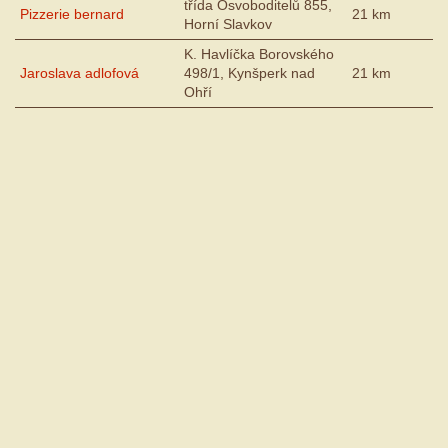
třída Osvoboditelů 855,
Pizzerie bernard
21 km
Horní Slavkov
K. Havlíčka Borovského
Jaroslava adlofová
498/1, Kynšperk nad
21 km
Ohří