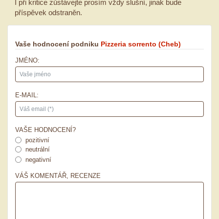
I při kritice zůstávejte prosím vždy slušní, jinak bude
příspěvek odstraněn.
Vaše hodnocení podniku
Pizzeria sorrento
(Cheb)
JMÉNO:
E-MAIL:
VAŠE HODNOCENÍ?
pozitivní
neutrální
negativní
VÁŠ KOMENTÁŘ, RECENZE