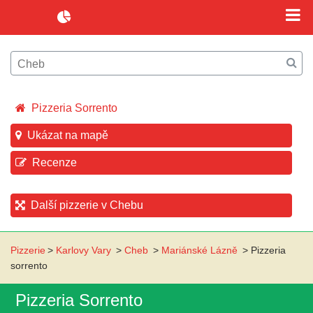
Pizzeria Sorrento
Ukázat na mapě
Recenze
Další pizzerie v Chebu
Pizzerie
>
Karlovy Vary
>
Cheb
>
Mariánské Lázně
>
Pizzeria
sorrento
Pizzeria Sorrento