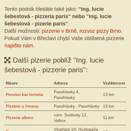
Tento podnik hledáte také jako:
"Ing. lucie
šebestová - pizzeria paris" nebo "Ing. lucie
šebestová - pizerie paris"
.
Další možnosti:
pizzerie v Brně
,
rozvoz pizzy Brno
.
Pokud Vám v Břeclavi chybí Vaše oblíbená pizzerie
napište nám
.
Další pizerie poblíž "Ing. lucie
šebestová - pizzerie paris":
Název
Adresa
Vzdálenost
Pasohlavky 4,
Penzion bar kometa
13 km
Pasohlavky
Pizzérie u římana
Pasohlávky , Pasohlávky
13 km
nám. Svobody 12,
Pizzerie albero
11 km
Valtice
Vinařská 1A, Hustopeče