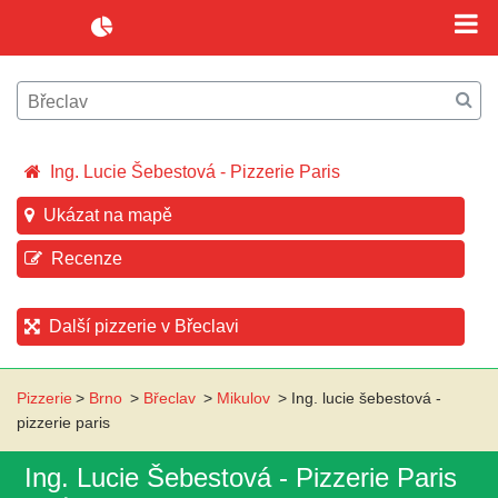
Ing. Lucie Šebestová - Pizzerie Paris
Ukázat na mapě
Recenze
Další pizzerie v Břeclavi
Pizzerie
>
Brno
>
Břeclav
>
Mikulov
>
Ing. lucie šebestová -
pizzerie paris
Ing. Lucie Šebestová - Pizzerie Paris