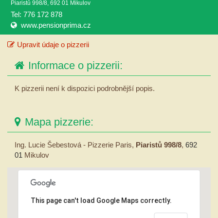
Piaristů 998/8, 692 01 Mikulov
Tel: 776 172 878
www.pensionprima.cz
Upravit údaje o pizzerii
Informace o pizzerii:
K pizzerii není k dispozici podrobnější popis.
Mapa pizzerie:
Ing. Lucie Šebestová - Pizzerie Paris,
Piaristů 998/8
,
692
01
Mikulov
This page can't load Google Maps correctly.