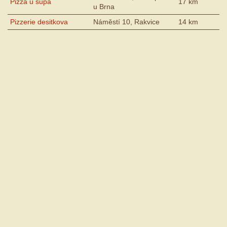
Pizza u supa
17 km
u Brna
Pizzerie desitkova
Náměstí 10, Rakvice
14 km