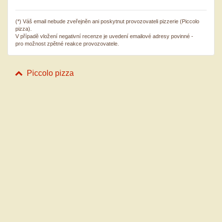
(*) Váš email nebude zveřejněn ani poskytnut provozovateli pizzerie (Piccolo
pizza).
V případě vložení negativní recenze je uvedení emailové adresy povinné -
pro možnost zpětné reakce provozovatele.
Piccolo pizza