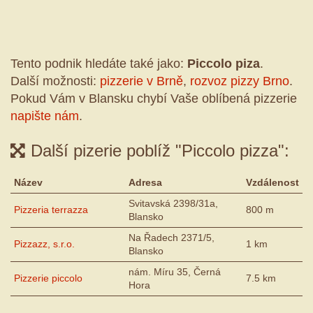
Tento podnik hledáte také jako:
Piccolo piza
.
Další možnosti:
pizzerie v Brně
,
rozvoz pizzy Brno
.
Pokud Vám v Blansku chybí Vaše oblíbená pizzerie
napište nám
.
Další pizerie poblíž "Piccolo pizza":
Název
Adresa
Vzdálenost
Svitavská 2398/31a,
Pizzeria terrazza
800 m
Blansko
Na Řadech 2371/5,
Pizzazz, s.r.o.
1 km
Blansko
nám. Míru 35, Černá
Pizzerie piccolo
7.5 km
Hora