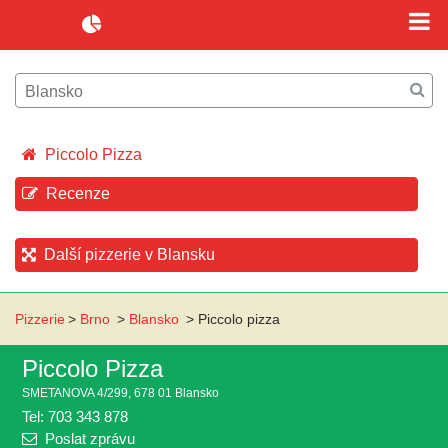
Piccolo Pizza
Recenze
Další pizzerie v Blansku
Pizzerie
>
Brno
>
Blansko
>
Piccolo pizza
Piccolo Pizza
SMETANOVA 4/299, 678 01 Blansko
Tel: 703 343 878
Poslat zprávu