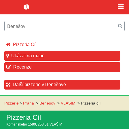
Pizzeria Cíl
Ukázat na mapě
Recenze
Další pizzerie v Benešově
Pizzerie
>
Praha
>
Benešov
>
VLAŠIM
>
Pizzeria cíl
Pizzeria Cíl
Komenského 1580, 258 01 VLAŠIM