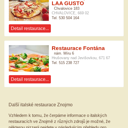
LAA GUSTO
Chvalovice 183
CHVALOVICE, 669 02
Tel. 530 504 164
Detail restaurace...
Restaurace Fontána
nám. Míru 6
Hrušovany nad Jevišovkou, 671 67
Tel. 515 238 727
Detail restaurace...
Další italské restaurace Znojmo
Vzhledem k tomu, že čerpáme informace o italských
restauracích ve Znojmě z různých zdrojů je možné, že
některou pizzerii nejdete v následujícím přehledu pro