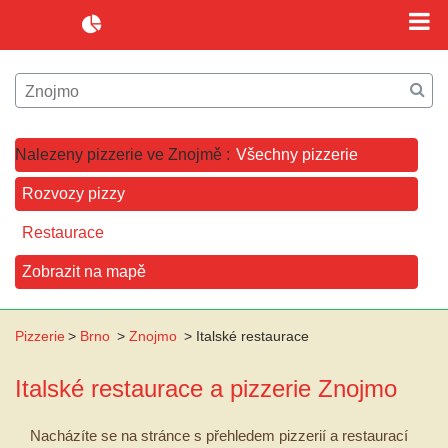
Nalezeny pizzerie ve Znojmě :
Všechny pizzerie
Rozvozy pizzy
Restaurace
Zobrazit na mapě
Pizzerie
>
Brno
>
Znojmo
>
Italské restaurace
Italské restaurace a pizzerie
Znojmo
Nacházíte se na stránce s přehledem pizzerií a restaurací