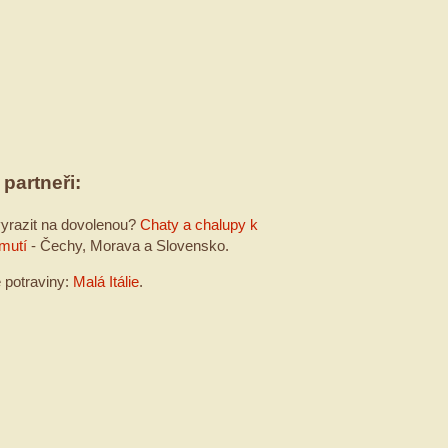
 partneři:
yrazit na dovolenou?
Chaty a chalupy k
mutí
- Čechy, Morava a Slovensko.
é potraviny:
Malá Itálie
.