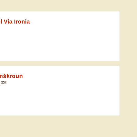
 Via Ironia
anškroun
 339