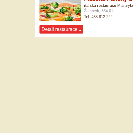
italská restaurace
Masaryko
Žamberk, 564 01
Tel. 465 612 222
Detail restaurace...