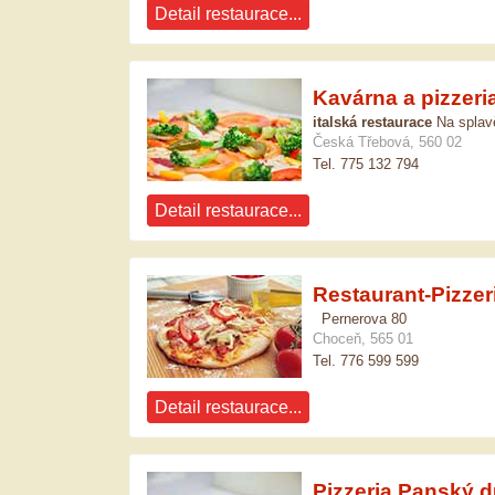
Detail restaurace...
Kavárna a pizzeria
italská restaurace
Na splav
Česká Třebová, 560 02
Tel. 775 132 794
Detail restaurace...
Restaurant-Pizzer
Pernerova 80
Choceň, 565 01
Tel. 776 599 599
Detail restaurace...
Pizzeria Panský 