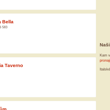
 Bella
ě 583
Naši
Kam v
pronaj
ia Taverno
Italsk
dům