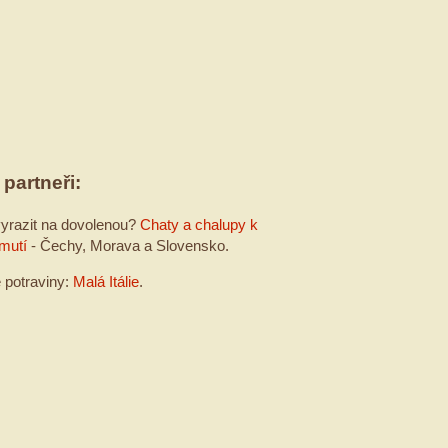
 partneři:
yrazit na dovolenou?
Chaty a chalupy k
mutí
- Čechy, Morava a Slovensko.
é potraviny:
Malá Itálie
.