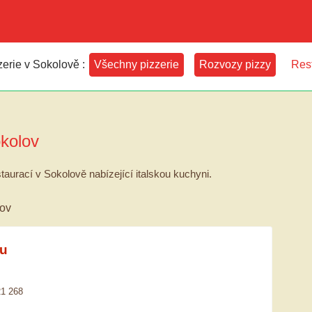
erie v Sokolově :
Všechny pizzerie
Rozvozy pizzy
Res
kolov
taurací v Sokolově nabízející italskou kuchyni.
lov
ku
21 268